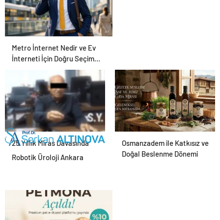
Metro İnternet Nedir ve Ev
İnterneti İçin Doğru Seçim
Nasıl Yapılır
25 Yıllık Miras Davasında
Osmanzadem ile Katkısız ve
Gözler Temmuz Ayındaki
Doğal Beslenme Dönemi
Robotik Üroloji Ankara
Karar Duruşmasına Çevrildi