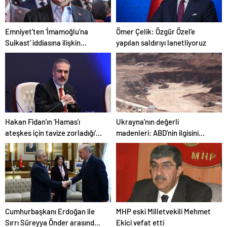
Emniyet’ten ‘İmamoğlu’na
Ömer Çelik: Özgür Özel’e
Suikast’ iddiasına ilişkin
yapılan saldırıyı lanetliyoruz
açıklama
Hakan Fidan’ın ‘Hamas’ı
Ukrayna’nın değerli
ateşkes için tavize zorladığı’
madenleri: ABD’nin ilgisini
iddiasına yalanlama
çeken kritik kaynaklar
Cumhurbaşkanı Erdoğan ile
MHP eski Milletvekili Mehmet
Sırrı Süreyya Önder arasında 3
Ekici vefat etti