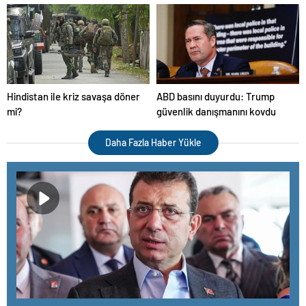
milyondan fazla Suriyeli
geldi!
ülkelerine döndü
Hindistan ile kriz savaşa döner
ABD basını duyurdu: Trump
mi?
güvenlik danışmanını kovdu
Daha Fazla Haber Yükle