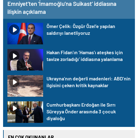
Emniyet’ten ‘İmamoğlu’na Suikast’ iddiasına
ilişkin açıklama
Ömer Çelik: Özgür Özel’e yapılan
saldırıyı lanetliyoruz
Hakan Fidan’ın ‘Hamas’ı ateşkes için
tavize zorladığı’ iddiasına yalanlama
Ukrayna’nın değerli madenleri: ABD’nin
ilgisini çeken kritik kaynaklar
Cumhurbaşkanı Erdoğan ile Sırrı
Süreyya Önder arasında 3 çocuk
diyaloğu
EN ÇOK OKUNANLAR