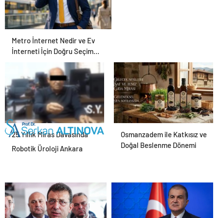
Metro İnternet Nedir ve Ev
İnterneti İçin Doğru Seçim
Nasıl Yapılır
25 Yıllık Miras Davasında
Osmanzadem ile Katkısız ve
Gözler Temmuz Ayındaki
Doğal Beslenme Dönemi
Robotik Üroloji Ankara
Karar Duruşmasına Çevrildi