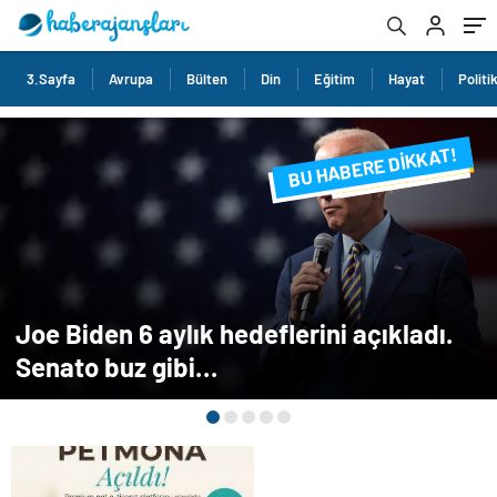
3.Sayfa
Avrupa
Bülten
Din
Eğitim
Hayat
Politi
BU HABERE DİKKAT!
FLAŞ FLAŞ...
SON DAKİKA
Joe Biden 6 aylık hedeflerini açıkladı.
Senato buz gibi…