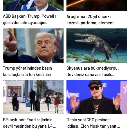
ABD Başkanı Trump, Powell’ı
Araştırma: 20 yıl önceki
görevden almayacağını
kozmik patlama, element
söyledi
oluşumunda önemli rol
oynuyor
Trump yönetiminden basın
Okyanuslara hükmediyordu:
kuruluşlarına fon kesintisi
Dev deniz canavarı fosili
bulundu
BM açıkladı: Esad rejiminin
‘Tesla yeni CEO peşinde’
devrilmesinden bu yana 1,4
iddiası: Elon Musk’tan yanıt