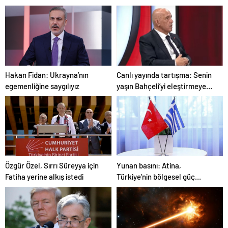
çocuk diyaloğu
Hakan Fidan: Ukrayna’nın
Canlı yayında tartışma: Senin
egemenliğine saygılıyız
yaşın Bahçeli’yi eleştirmeye
yetmez
Özgür Özel, Sırrı Süreyya için
Yunan basını: Atina,
Fatiha yerine alkış istedi
Türkiye’nin bölgesel güç
olmasını durduramadı