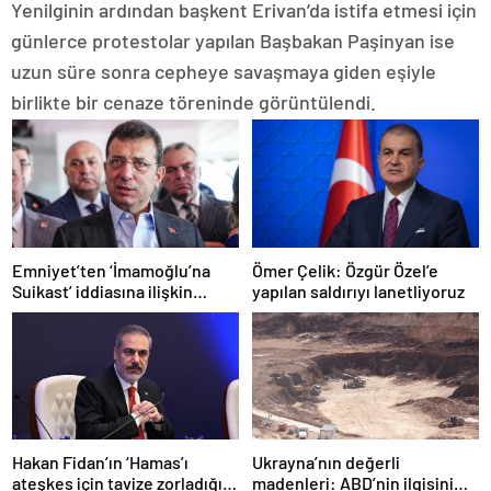
Yenilginin ardından başkent Erivan’da istifa etmesi için
günlerce protestolar yapılan Başbakan Paşinyan ise
uzun süre sonra cepheye savaşmaya giden eşiyle
birlikte bir cenaze töreninde görüntülendi.
Emniyet’ten ‘İmamoğlu’na
Ömer Çelik: Özgür Özel’e
Suikast’ iddiasına ilişkin
yapılan saldırıyı lanetliyoruz
açıklama
Hakan Fidan’ın ‘Hamas’ı
Ukrayna’nın değerli
ateşkes için tavize zorladığı’
madenleri: ABD’nin ilgisini