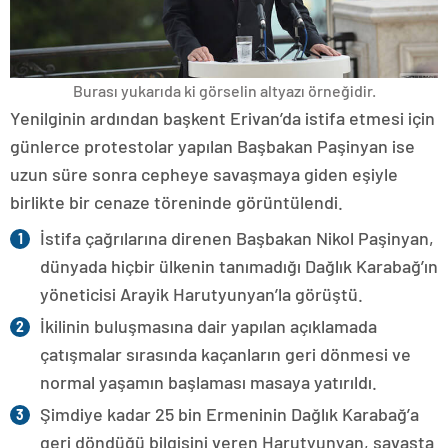
Burası yukarıda ki görselin altyazı örneğidir.
Yenilginin ardından başkent Erivan’da istifa etmesi için
günlerce protestolar yapılan Başbakan Paşinyan ise
uzun süre sonra cepheye savaşmaya giden eşiyle
birlikte bir cenaze töreninde görüntülendi.
İstifa çağrılarına direnen Başbakan Nikol Paşinyan,
dünyada hiçbir ülkenin tanımadığı Dağlık Karabağ’ın
yöneticisi Arayik Harutyunyan’la görüştü.
İkilinin buluşmasına dair yapılan açıklamada
çatışmalar sırasında kaçanların geri dönmesi ve
normal yaşamın başlaması masaya yatırıldı.
Şimdiye kadar 25 bin Ermeninin Dağlık Karabağ’a
geri döndüğü bilgisini veren Harutyunyan, savaşta