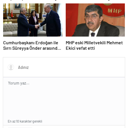
iddiasına yalanlama
çeken kritik kaynaklar
Cumhurbaşkanı Erdoğan ile
MHP eski Milletvekili Mehmet
Sırrı Süreyya Önder arasında
Ekici vefat etti
3 çocuk diyaloğu
En az 10 karakter gerekli