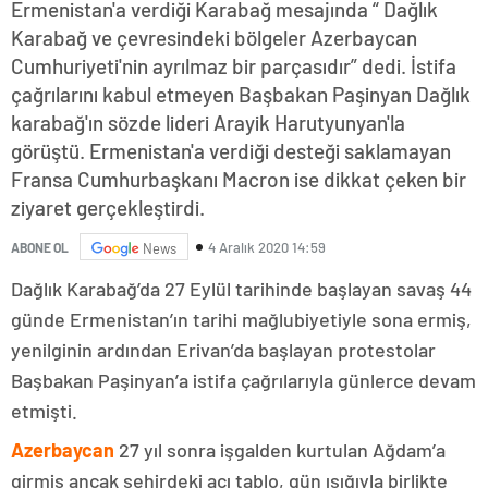
Ermenistan'a verdiği Karabağ mesajında “ Dağlık
Karabağ ve çevresindeki bölgeler Azerbaycan
Cumhuriyeti'nin ayrılmaz bir parçasıdır” dedi. İstifa
çağrılarını kabul etmeyen Başbakan Paşinyan Dağlık
karabağ'ın sözde lideri Arayik Harutyunyan'la
görüştü. Ermenistan'a verdiği desteği saklamayan
Fransa Cumhurbaşkanı Macron ise dikkat çeken bir
ziyaret gerçekleştirdi.
4 Aralık 2020 14:59
ABONE OL
News
Dağlık Karabağ’da 27 Eylül tarihinde başlayan savaş 44
günde Ermenistan’ın tarihi mağlubiyetiyle sona ermiş,
yenilginin ardından Erivan’da başlayan protestolar
Başbakan Paşinyan’a istifa çağrılarıyla günlerce devam
etmişti.
Azerbaycan
27 yıl sonra işgalden kurtulan Ağdam’a
girmiş ancak şehirdeki acı tablo, gün ışığıyla birlikte