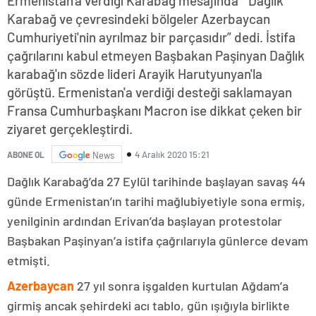
Ermenistan'a verdiği Karabağ mesajında “ Dağlık
Karabağ ve çevresindeki bölgeler Azerbaycan
Cumhuriyeti'nin ayrılmaz bir parçasıdır” dedi. İstifa
çağrılarını kabul etmeyen Başbakan Paşinyan Dağlık
karabağ'ın sözde lideri Arayik Harutyunyan'la
görüştü. Ermenistan'a verdiği desteği saklamayan
Fransa Cumhurbaşkanı Macron ise dikkat çeken bir
ziyaret gerçekleştirdi.
4 Aralık 2020 15:21
ABONE OL
News
Dağlık Karabağ’da 27 Eylül tarihinde başlayan savaş 44
günde Ermenistan’ın tarihi mağlubiyetiyle sona ermiş,
yenilginin ardından Erivan’da başlayan protestolar
Başbakan Paşinyan’a istifa çağrılarıyla günlerce devam
etmişti.
Azerbaycan
27 yıl sonra işgalden kurtulan Ağdam’a
girmiş ancak şehirdeki acı tablo, gün ışığıyla birlikte