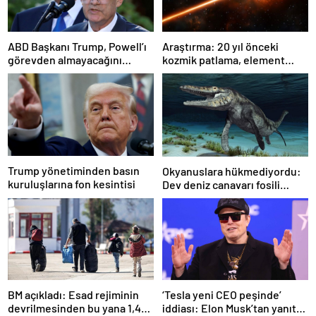
ABD Başkanı Trump, Powell’ı
Araştırma: 20 yıl önceki
görevden almayacağını
kozmik patlama, element
söyledi
oluşumunda önemli rol
oynuyor
Trump yönetiminden basın
Okyanuslara hükmediyordu:
kuruluşlarına fon kesintisi
Dev deniz canavarı fosili
bulundu
BM açıkladı: Esad rejiminin
‘Tesla yeni CEO peşinde’
devrilmesinden bu yana 1,4
iddiası: Elon Musk’tan yanıt