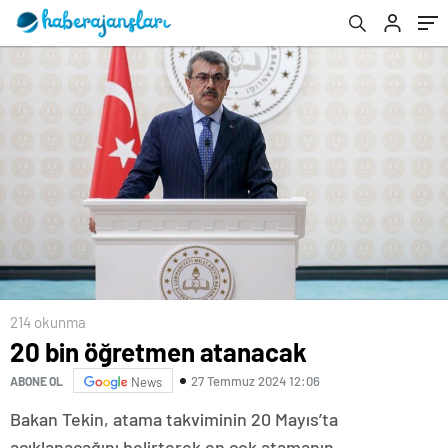
214 okunma
20 bin öğretmen atanacak
27 Temmuz 2024 12:06
ABONE OL
News
Bakan Tekin, atama takviminin 20 Mayıs’ta
açıklanacağını belirterek en çok atamanın