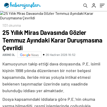
1131 okunma
25 Yıllık Miras Davasında Gözler
Temmuz Ayındaki Karar Duruşmasına
Çevrildi
26 Haziran 2026 16:52
ABONE OL
News
Kamuoyunun takip ettiği dava dosyasında, P.E. isimli
kişinin 1998 yılında düzenlenen bir noter belgesi
kapsamında, ileride miras yoluyla intikal etmesi
beklenen taşınmazlar üzerinde satış vaadinde
bulunduğu iddiası yer almaktadır.
Dosya kapsamındaki iddialara göre P.E.'nin okuma
yazma bilmediği, resmî işlemlerinde çoğunlukla