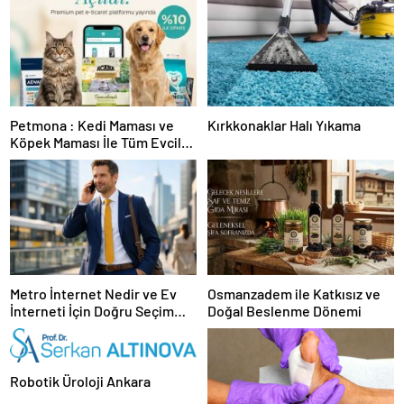
Petmona : Kedi Maması ve
Kırkkonaklar Halı Yıkama
Köpek Maması İle Tüm Evcil
Hayvan Ürünleri
Metro İnternet Nedir ve Ev
Osmanzadem ile Katkısız ve
İnterneti İçin Doğru Seçim
Doğal Beslenme Dönemi
Nasıl Yapılır
Robotik Üroloji Ankara