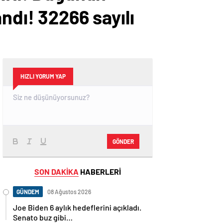
ndı! 32266 sayılı
HIZLI YORUM YAP
GÖNDER
SON DAKİKA
HABERLERİ
GÜNDEM
08 Ağustos 2026
Joe Biden 6 aylık hedeflerini açıkladı.
Senato buz gibi…