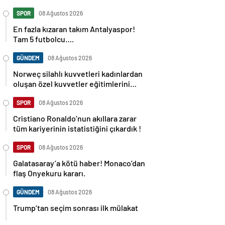
SPOR
08 Ağustos 2026
En fazla kızaran takım Antalyaspor!
Tam 5 futbolcu….
GÜNDEM
08 Ağustos 2026
Norweç silahlı kuvvetleri kadınlardan
oluşan özel kuvvetler eğitimlerini
başlattı.
SPOR
08 Ağustos 2026
Cristiano Ronaldo’nun akıllara zarar
tüm kariyerinin istatistiğini çıkardık !
SPOR
08 Ağustos 2026
Galatasaray’a kötü haber! Monaco’dan
flaş Onyekuru kararı.
GÜNDEM
08 Ağustos 2026
Trump’tan seçim sonrası ilk mülakat