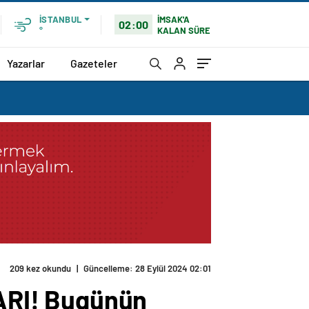
İMSAK'A
İSTANBUL
02:00
KALAN SÜRE
°
Yazarlar
Gazeteler
209 kez okundu
|
Güncelleme: 28 Eylül 2024 02:01
ARI! Bugünün