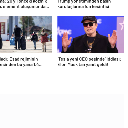
ma: 20 yıl önceki kozmik
Trump yönetiminden basın
a, element oluşumunda
kuruluşlarına fon kesintisi
rol oynuyor
ladı: Esad rejiminin
‘Tesla yeni CEO peşinde’ iddiası:
esinden bu yana 1,4
Elon Musk’tan yanıt geldi!
an fazla Suriyeli
ine döndü