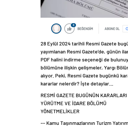
0
BEĞENDİM
ABONE OL
28 Eylül 2024 tarihli Resmi Gazete bug
yayımlanan Resmi Gazete’de, günün ilanl
PDF halini indirme seçeneği de bulunu
bölümüne ilişkin gelişmeler, Yargı Bölü
alıyor. Peki, Resmi Gazete bugünkü kar
kararlar nelerdir? İşte detaylar…
RESMİ GAZETE BUGÜNÜN KARARLARI
YÜRÜTME VE İDARE BÖLÜMÜ
YÖNETMELİKLER
–– Kamu Taşınmazlarının Turizm Yatırım