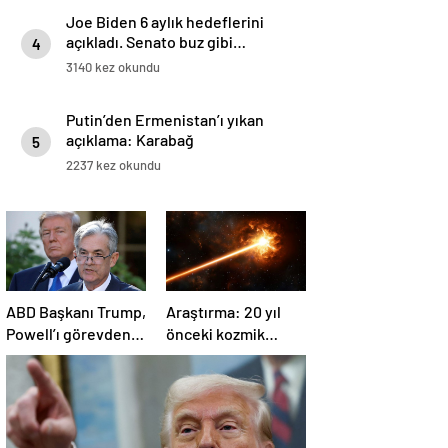
Joe Biden 6 aylık hedeflerini
açıkladı. Senato buz gibi…
4
3140 kez okundu
Putin’den Ermenistan’ı yıkan
açıklama: Karabağ
5
Azerbaycan’ın ayrılmaz bir
2237 kez okundu
parçasıdır!
ABD Başkanı Trump,
Araştırma: 20 yıl
Powell’ı görevden
önceki kozmik
almayacağını
patlama, element
söyledi
oluşumunda önemli
rol oynuyor