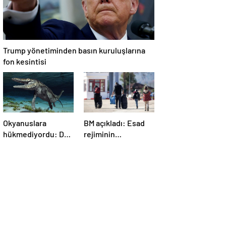
Trump yönetiminden basın kuruluşlarına
fon kesintisi
Okyanuslara
BM açıkladı: Esad
hükmediyordu: Dev
rejiminin
deniz canavarı fosili
devrilmesinden bu
bulundu
yana 1,4 milyondan
fazla Suriyeli
ülkelerine döndü