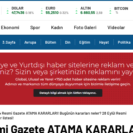
DOLAR
EURO
ALTIN
BITCOIN
47,7436
55,2510
6.660,55
%
0.18%
0.32%
2,59
Ekonomi
Spor
Kadın
Foto Galeri
Videolar
3.Sayfa
Avrupa
Bülten
Din
Eğitim
Hayat
Politika
4 Resmi Gazete ATAMA KARARLARI! Bugünün kararları neler? 28 Eylül Resmi
 listesi!
smi Gazete ATAMA KARARL