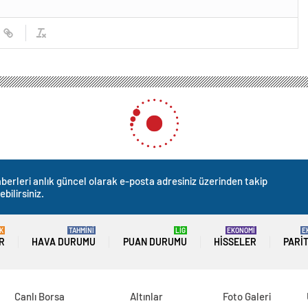
berleri anlık güncel olarak e-posta adresiniz üzerinden takip
ebilirsiniz.
K
TAHMİNİ
LİG
EKONOMİ
E
R
HAVA DURUMU
PUAN DURUMU
HISSELER
PARI
Canlı Borsa
Altınlar
Foto Galeri