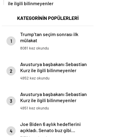
ile ilgili bilinmeyenler
KATEGORİNİN POPÜLERLERİ
Trump’tan seçim sonrası ilk
mülakat
1
8081 kez okundu
Avusturya başbakanı Sebastian
Kurz ile ilgili bilinmeyenler
2
4952 kez okundu
Avusturya başbakanı Sebastian
Kurz ile ilgili bilinmeyenler
3
4951 kez okundu
Joe Biden 6 aylık hedeflerini
açıkladı. Senato buz gibi…
4