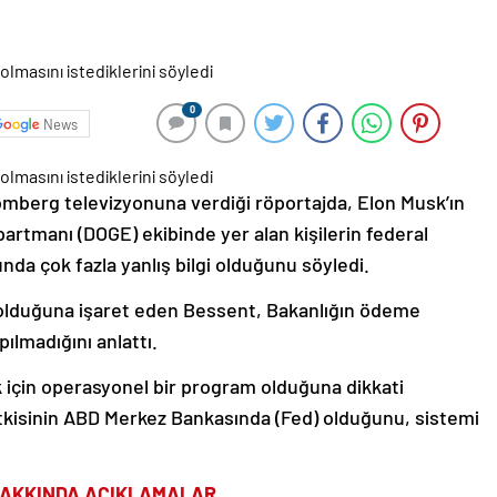
0
News
mberg televizyonuna verdiği röportajda, Elon Musk’ın
artmanı (DOGE) ekibinde yer alan kişilerin federal
da çok fazla yanlış bilgi olduğunu söyledi.
nı olduğuna işaret eden Bessent, Bakanlığın ödeme
ılmadığını anlattı.
 için operasyonel bir program olduğuna dikkati
tkisinin ABD Merkez Bankasında (Fed) olduğunu, sistemi
 HAKKINDA AÇIKLAMALAR