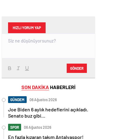
HIZLI YORUM YAP
GÖNDER
SON DAKİKA
HABERLERİ
GÜNDEM
06 Ağustos 2026
Joe Biden 6 aylık hedeflerini açıkladı.
Senato buz gibi…
SPOR
06 Ağustos 2026
En fazla kızaran takım Antalyaspor!