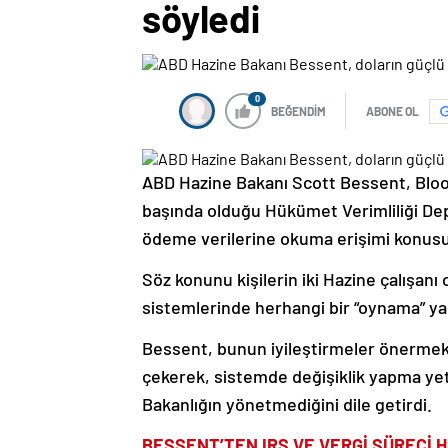
söyledi
0
BEĞENDİM
ABONE OL
ABD Hazine Bakanı Scott Bessent, Bloo
başında olduğu Hükümet Verimliliği Dep
ödeme verilerine okuma erişimi konusun
Söz konunu kişilerin iki Hazine çalışa
sistemlerinde herhangi bir “oynama” yap
Bessent, bunun iyileştirmeler önermek
çekerek, sistemde değişiklik yapma ye
Bakanlığın yönetmediğini dile getirdi.
BESSENT’TEN IRS VE VERGİ SÜRECİ