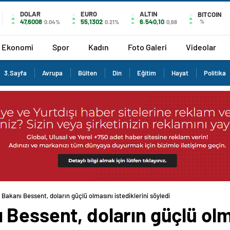
DOLAR
EURO
ALTIN
BITCOIN
47,6008
55,1302
6.540,10
%
0.04%
0.21%
0,68
Ekonomi
Spor
Kadın
Foto Galeri
Videolar
3.Sayfa
Avrupa
Bülten
Din
Eğitim
Hayat
Politika
Bakanı Bessent, doların güçlü olmasını istediklerini söyledi
Bessent, doların güçlü olma