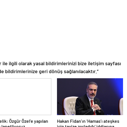
le ilgili olarak yasal bildirimlerinizi bize iletişim sayfası
de bildirimlerinize geri dönüş sağlanılacaktır.”
lik: Özgür Özel’e yapılan
Hakan Fidan’ın ‘Hamas’ı ateşkes
ı lanetliyoruz
için tavize zorladığı’ iddiasına