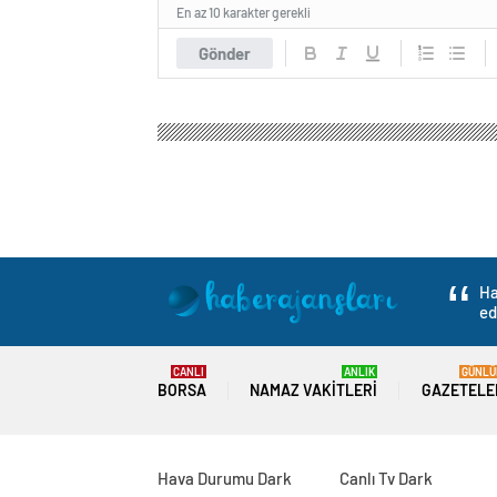
En az 10 karakter gerekli
Gönder
Ha
ed
CANLI
ANLIK
GÜNLÜ
BORSA
NAMAZ VAKITLERI
GAZETELE
Hava Durumu Dark
Canlı Tv Dark