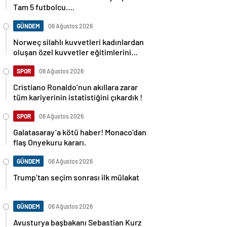
Tam 5 futbolcu….
GÜNDEM
06 Ağustos 2026
Norweç silahlı kuvvetleri kadınlardan
oluşan özel kuvvetler eğitimlerini
başlattı.
SPOR
06 Ağustos 2026
Cristiano Ronaldo’nun akıllara zarar
tüm kariyerinin istatistiğini çıkardık !
SPOR
06 Ağustos 2026
Galatasaray’a kötü haber! Monaco’dan
flaş Onyekuru kararı.
GÜNDEM
06 Ağustos 2026
Trump’tan seçim sonrası ilk mülakat
GÜNDEM
06 Ağustos 2026
Avusturya başbakanı Sebastian Kurz