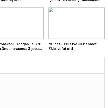
yalanlama
aşkanı Erdoğan ile Sırrı
MHP eski Milletvekili Mehmet
 Önder arasında 3 çocuk
Ekici vefat etti
u