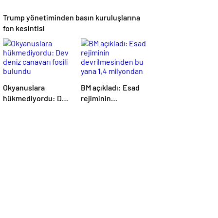
Trump yönetiminden basın kuruluşlarına
fon kesintisi
Okyanuslara
BM açıkladı: Esad
hükmediyordu: Dev
rejiminin
deniz canavarı fosili
devrilmesinden bu
bulundu
yana 1,4 milyondan
fazla Suriyeli
ülkelerine döndü