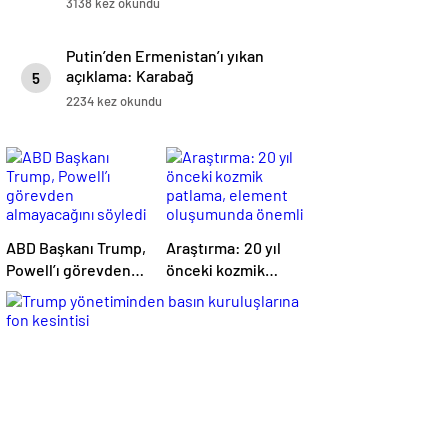
3138 kez okundu
Putin’den Ermenistan’ı yıkan
açıklama: Karabağ
5
Azerbaycan’ın ayrılmaz bir
2234 kez okundu
parçasıdır!
ABD Başkanı Trump,
Araştırma: 20 yıl
Powell’ı görevden
önceki kozmik
almayacağını
patlama, element
söyledi
oluşumunda önemli
rol oynuyor