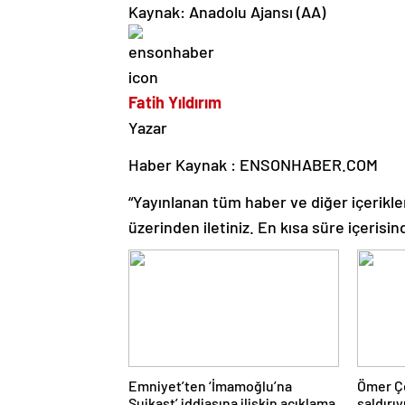
Kaynak: Anadolu Ajansı (AA)
Fatih Yıldırım
Yazar
Haber Kaynak : ENSONHABER.COM
“Yayınlanan tüm haber ve diğer içerikler i
üzerinden iletiniz. En kısa süre içerisin
Emniyet’ten ‘İmamoğlu’na
Ömer Çe
Suikast’ iddiasına ilişkin açıklama
saldırıy