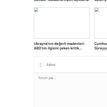
Ukrayna’nın değerli madenleri:
Cumhurb
ABD’nin ilgisini çeken kritik
Süreyya
kaynaklar
diyaloğ