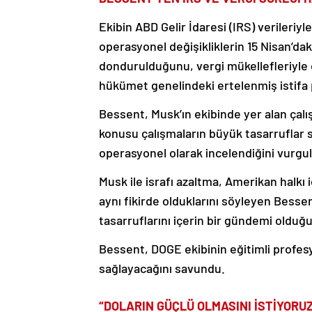
Ekibin ABD Gelir İdaresi (IRS) verileriy
operasyonel değişikliklerin 15 Nisan’d
dondurulduğunu, vergi mükellefleriyle 
hükümet genelindeki ertelenmiş istifa
Bessent, Musk’ın ekibinde yer alan çalı
konusu çalışmaların büyük tasarruflar 
operasyonel olarak incelendiğini vurgul
Musk ile israfı azaltma, Amerikan halkı 
aynı fikirde olduklarını söyleyen Bess
tasarruflarını içerin bir gündemi olduğ
Bessent, DOGE ekibinin eğitimli profes
sağlayacağını savundu.
“DOLARIN GÜÇLÜ OLMASINI İSTİYORUZ