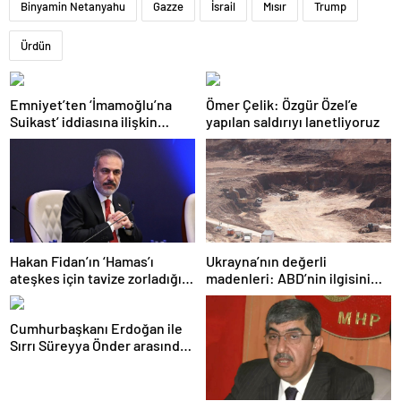
Binyamin Netanyahu
Gazze
İsrail
Mısır
Trump
Ürdün
Emniyet’ten ‘İmamoğlu’na
Ömer Çelik: Özgür Özel’e
Suikast’ iddiasına ilişkin
yapılan saldırıyı lanetliyoruz
açıklama
Hakan Fidan’ın ‘Hamas’ı
Ukrayna’nın değerli
ateşkes için tavize zorladığı’
madenleri: ABD’nin ilgisini
iddiasına yalanlama
çeken kritik kaynaklar
Cumhurbaşkanı Erdoğan ile
Sırrı Süreyya Önder arasında
3 çocuk diyaloğu