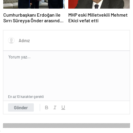
Cumhurbaşkanı Erdoğan ile
MHP eski Milletvekili Mehmet
Sırrı Süreyya Önder arasında
Ekici vefat etti
3 çocuk diyaloğu
En az 10 karakter gerekli
Gönder