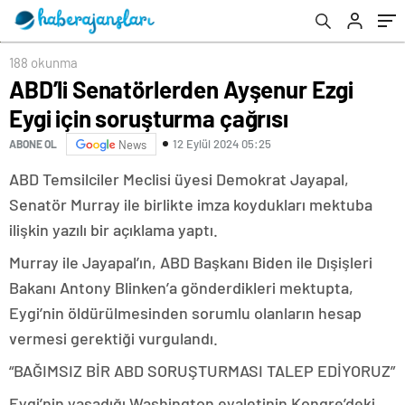
sonuçları açıklandı mı?
188 okunma
ABD’li Senatörlerden Ayşenur Ezgi
Eygi için soruşturma çağrısı
12 Eylül 2024 05:25
ABONE OL
News
ABD Temsilciler Meclisi üyesi Demokrat Jayapal,
Senatör Murray ile birlikte imza koydukları mektuba
ilişkin yazılı bir açıklama yaptı.
Murray ile Jayapal’ın, ABD Başkanı Biden ile Dışişleri
Bakanı Antony Blinken’a gönderdikleri mektupta,
Eygi’nin öldürülmesinden sorumlu olanların hesap
vermesi gerektiği vurgulandı.
“BAĞIMSIZ BİR ABD SORUŞTURMASI TALEP EDİYORUZ”
Eygi’nin yaşadığı Washington eyaletinin Kongre’deki