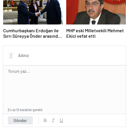
Cumhurbaşkanı Erdoğan ile
MHP eski Milletvekili Mehmet
Sırrı Süreyya Önder arasında
Ekici vefat etti
3 çocuk diyaloğu
En az 10 karakter gerekli
Gönder