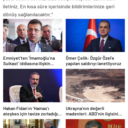
iletiniz. En kısa süre içerisinde bildirimlerinize geri
dönüş sağlanılacaktır.”
Emniyet’ten ‘İmamoğlu’na
Ömer Çelik: Özgür Özel’e
Suikast’ iddiasına ilişkin
yapılan saldırıyı lanetliyoruz
açıklama
Hakan Fidan’ın ‘Hamas’ı
Ukrayna’nın değerli
ateşkes için tavize zorladığı’
madenleri: ABD’nin ilgisini
iddiasına yalanlama
çeken kritik kaynaklar