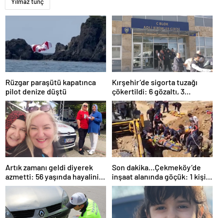
Yılmaz tunç
Rüzgar paraşütü kapatınca
Kırşehir’de sigorta tuzağı
pilot denize düştü
çökertildi: 6 gözaltı, 3
tutuklama
Artık zamanı geldi diyerek
Son dakika…Çekmeköy’de
azmetti: 56 yaşında hayalini
inşaat alanında göçük: 1 kişi
kurduğu ehliyete kavuştu
hayatını kaybetti