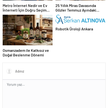
Metro İnternet Nedir ve Ev
25 Yıllık Miras Davasında
İnterneti İçin Doğru Seçim
Gözler Temmuz Ayındaki
Nasıl Yapılır
Karar Duruşmasına Çevrildi
Robotik Üroloji Ankara
Osmanzadem ile Katkısız ve
Doğal Beslenme Dönemi