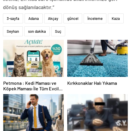
dönüş sağlanılacaktır.”
3-sayfa
Adana
Akçay
güncel
İnceleme
Kaza
Seyhan
son dakika
Suç
Petmona : Kedi Maması ve
Kırkkonaklar Halı Yıkama
Köpek Maması İle Tüm Evcil
Hayvan Ürünleri