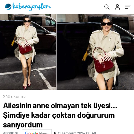
240 okunma
Ailesinin anne olmayan tek üyesi…
Şimdiye kadar çoktan doğururum
sanıyordum
31 Temmuz 2024 00:48
ABONE OL
News