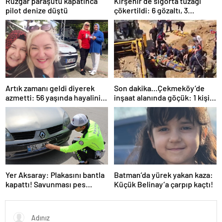
Rüzgar paraşütü kapatınca
Kırşehir’de sigorta tuzağı
pilot denize düştü
çökertildi: 6 gözaltı, 3
tutuklama
Artık zamanı geldi diyerek
Son dakika…Çekmeköy’de
azmetti: 56 yaşında hayalini
inşaat alanında göçük: 1 kişi
kurduğu ehliyete kavuştu
hayatını kaybetti
Yer Aksaray: Plakasını bantla
Batman’da yürek yakan kaza:
kapattı! Savunması pes
Küçük Belinay’a çarpıp kaçtı!
dedirtti