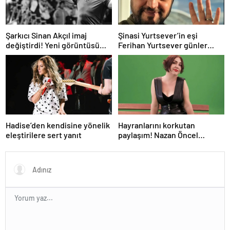
Şarkıcı Sinan Akçıl imaj
Şinasi Yurtsever’in eşi
değiştirdi! Yeni görüntüsü
Ferihan Yurtsever günler
gündem oldu
sonra paylaşım yaptı
Hadise’den kendisine yönelik
Hayranlarını korkutan
eleştirilere sert yanıt
paylaşım! Nazan Öncel
hastaneye kaldırıldı