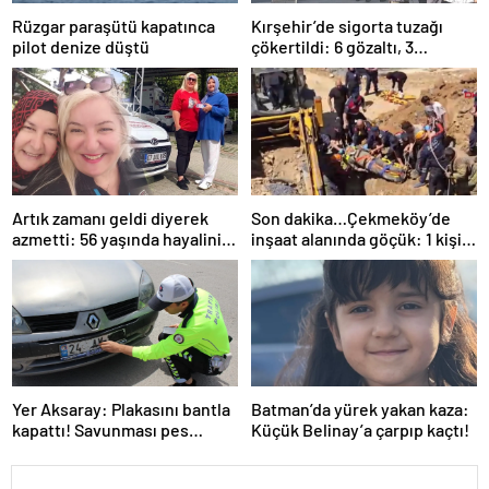
Rüzgar paraşütü kapatınca
Kırşehir’de sigorta tuzağı
pilot denize düştü
çökertildi: 6 gözaltı, 3
tutuklama
Artık zamanı geldi diyerek
Son dakika…Çekmeköy’de
azmetti: 56 yaşında hayalini
inşaat alanında göçük: 1 kişi
kurduğu ehliyete kavuştu
hayatını kaybetti
Yer Aksaray: Plakasını bantla
Batman’da yürek yakan kaza:
kapattı! Savunması pes
Küçük Belinay’a çarpıp kaçtı!
dedirtti