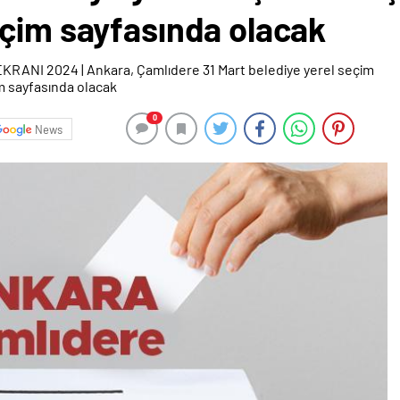
eçim sayfasında olacak
0
News