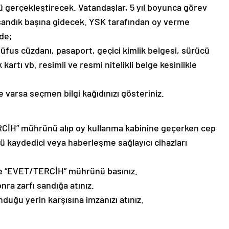
ü gerçekleştirecek. Vatandaşlar, 5 yıl boyunca görev
n sandık başına gidecek. YSK tarafından oy verme
lde;
 nüfus cüzdanı, pasaport, geçici kimlik belgesi, sürücü
kartı vb. resimli ve resmi nitelikli belge kesinlikle
ve varsa seçmen bilgi kağıdınızı gösteriniz.
ERCİH” mührünü alıp oy kullanma kabinine geçerken cep
ü kaydedici veya haberleşme sağlayıcı cihazları
üme “EVET/TERCİH” mührünü basınız.
nra zarfı sandığa atınız.
duğu yerin karşısına imzanızı atınız.