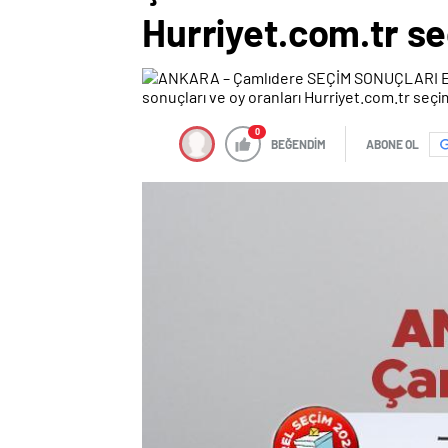
Hurriyet.com.tr s
0
BEĞENDİM
ABONE OL