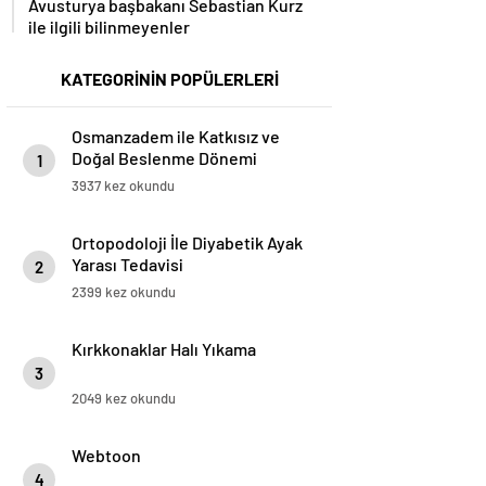
Avusturya başbakanı Sebastian Kurz
ile ilgili bilinmeyenler
KATEGORİNİN POPÜLERLERİ
Osmanzadem ile Katkısız ve
Doğal Beslenme Dönemi
1
3937 kez okundu
Ortopodoloji İle Diyabetik Ayak
Yarası Tedavisi
2
2399 kez okundu
Kırkkonaklar Halı Yıkama
3
2049 kez okundu
Webtoon
4