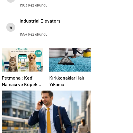
1903 kez okundu
Industrial Elevators
5
1554 kez okundu
Petmona : Kedi
Kırkkonaklar Halı
Maması ve Köpek
Yıkama
Maması İle Tüm
Evcil Hayvan
Ürünleri