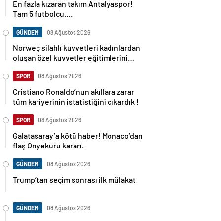
En fazla kızaran takım Antalyaspor!
Tam 5 futbolcu….
GÜNDEM
08 Ağustos 2026
Norweç silahlı kuvvetleri kadınlardan
oluşan özel kuvvetler eğitimlerini
başlattı.
SPOR
08 Ağustos 2026
Cristiano Ronaldo’nun akıllara zarar
tüm kariyerinin istatistiğini çıkardık !
SPOR
08 Ağustos 2026
Galatasaray’a kötü haber! Monaco’dan
flaş Onyekuru kararı.
GÜNDEM
08 Ağustos 2026
Trump’tan seçim sonrası ilk mülakat
GÜNDEM
08 Ağustos 2026