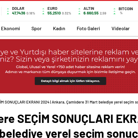
DOLAR
EURO
ALTIN
BITCOIN
47,7436
55,2510
6.660,55
%
0.18%
0.32%
2,59
Ekonomi
Spor
Kadın
Foto Galeri
Videolar
 SONUÇLARI EKRANI 2024 | Ankara, Çamlıdere 31 Mart belediye yerel seçim son
re SEÇİM SONUÇLARI EKRA
belediye yerel seçim sonuçl