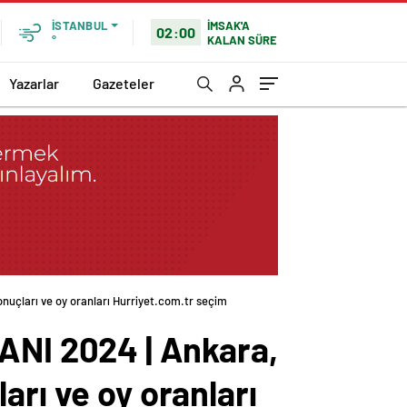
İMSAK'A
İSTANBUL
02:00
KALAN SÜRE
°
Yazarlar
Gazeteler
uçları ve oy oranları Hurriyet.com.tr seçim
NI 2024 | Ankara,
arı ve oy oranları