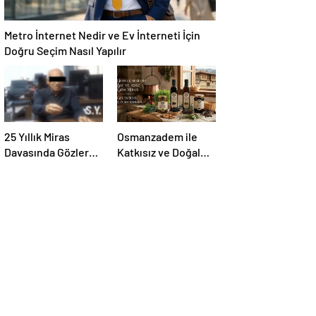
Metro İnternet Nedir ve Ev İnterneti İçin
Doğru Seçim Nasıl Yapılır
25 Yıllık Miras
Osmanzadem ile
Davasında Gözler
Katkısız ve Doğal
Temmuz Ayındaki
Beslenme Dönemi
Karar Duruşmasına
Çevrildi