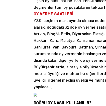
ilişkin oy pusulası ise “sarı” renkli olaca
Seçmenler tüm oy pusulalarını tek zarf
OY VERME SAATLERİ
YSK, seçimin mart ayında olması nedeni
alarak, doğudaki 32 ilde oy verme saati
Artvin, Bingöl, Bitlis, Diyarbakır, Ela
Hakkari, Kars, Malatya, Kahramanmaraş, 
Şanlıurfa, Van, Bayburt, Batman, Şırnak,
kurumlarında oy vermenin başlangıç ve b
dışında kalan diğer yerlerde oy verme s
Büyükşehirlerde, sırasıyla büyükşehir b
meclisi üyeliği ve muhtarlık; diğer iller
üyeliği, il genel meclisi üyeliği ve muh
yapılacak.
DOĞRU OY NASIL KULLANILIR?