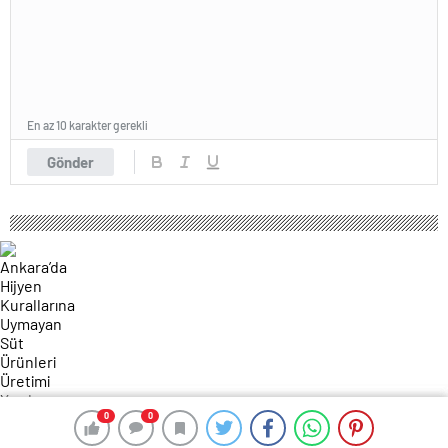
En az 10 karakter gerekli
Gönder
0
0
0
0