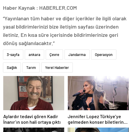
Haber Kaynak : HABERLER.COM
“Yayınlanan tüm haber ve diğer içerikler ile ilgili olarak
yasal bildirimlerinizi bize iletişim sayfası üzerinden
iletiniz. En kısa süre içerisinde bildirimlerinize geri
dönüş sağlanılacaktır.”
3-sayfa
ankara
Çevre
Jandarma
Operasyon
Sağlık
Tarım
Yerel Haberler
Aylardır tedavi gören Kadir
Jennifer Lopez Türkiye’ye
İnanır’ın son hali ortaya çıktı
gelmeden konser biletlerine
zam geldi