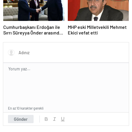
Cumhurbaşkanı Erdoğan ile
MHP eski Milletvekili Mehmet
Sırrı Süreyya Önder arasında
Ekici vefat etti
3 çocuk diyaloğu
En az 10 karakter gerekli
Gönder