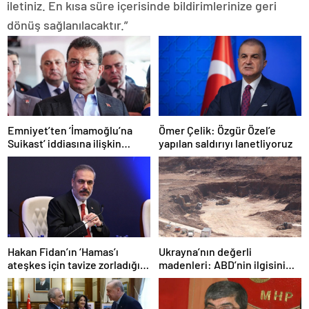
iletiniz. En kısa süre içerisinde bildirimlerinize geri
dönüş sağlanılacaktır.”
Emniyet’ten ‘İmamoğlu’na
Ömer Çelik: Özgür Özel’e
Suikast’ iddiasına ilişkin
yapılan saldırıyı lanetliyoruz
açıklama
Hakan Fidan’ın ‘Hamas’ı
Ukrayna’nın değerli
ateşkes için tavize zorladığı’
madenleri: ABD’nin ilgisini
iddiasına yalanlama
çeken kritik kaynaklar