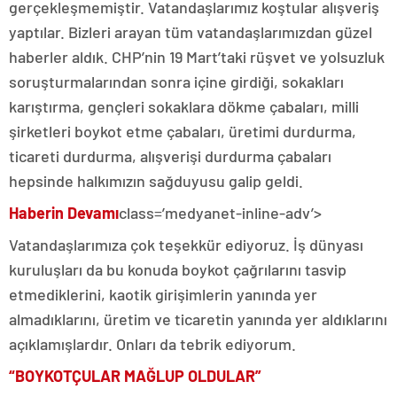
gerçekleşmemiştir. Vatandaşlarımız koştular alışveriş
yaptılar. Bizleri arayan tüm vatandaşlarımızdan güzel
haberler aldık. CHP’nin 19 Mart’taki rüşvet ve yolsuzluk
soruşturmalarından sonra içine girdiği, sokakları
karıştırma, gençleri sokaklara dökme çabaları, milli
şirketleri boykot etme çabaları, üretimi durdurma,
ticareti durdurma, alışverişi durdurma çabaları
hepsinde halkımızın sağduyusu galip geldi.
Haberin Devamı
class=’medyanet-inline-adv’>
Vatandaşlarımıza çok teşekkür ediyoruz. İş dünyası
kuruluşları da bu konuda boykot çağrılarını tasvip
etmediklerini, kaotik girişimlerin yanında yer
almadıklarını, üretim ve ticaretin yanında yer aldıklarını
açıklamışlardır. Onları da tebrik ediyorum.
“BOYKOTÇULAR MAĞLUP OLDULAR”