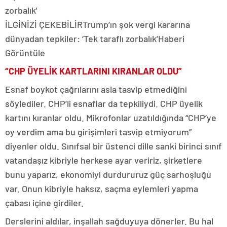
İLGİNİZİ ÇEKEBİLİR
Trump’ın şok vergi kararına
dünyadan tepkiler: ‘Tek taraflı zorbalık’
Haberi
Görüntüle
“CHP ÜYELİK KARTLARINI KIRANLAR OLDU”
Esnaf boykot çağrılarını asla tasvip etmediğini
söylediler. CHP’li esnaflar da tepkiliydi. CHP üyelik
kartını kıranlar oldu. Mikrofonlar uzatıldığında “CHP’ye
oy verdim ama bu girişimleri tasvip etmiyorum”
diyenler oldu. Sınıfsal bir üstenci dille sanki birinci sınıf
vatandaşız kibriyle herkese ayar veririz, şirketlere
bunu yaparız, ekonomiyi durdururuz güç sarhoşluğu
var. Onun kibriyle haksız, saçma eylemleri yapma
çabası içine girdiler.
Derslerini aldılar, inşallah sağduyuya dönerler. Bu hal