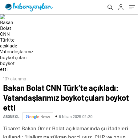
107 okunma
Bakan Bolat CNN Türk’te açıkladı:
Vatandaşlarımız boykotçuları boykot
etti
6 Nisan 2025 02:20
ABONE OL
News
Ticaret BakanıÖmer Bolat açıklamasında şu ifadeleri
kullandı: “Halkımıza şükran borçluyuz, CHP ve onun