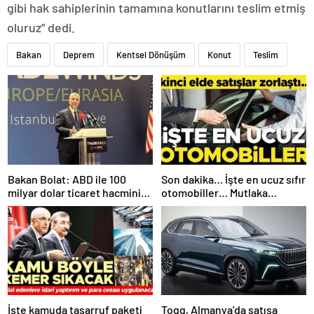
gibi hak sahiplerinin tamamına konutlarını teslim etmiş
oluruz” dedi.
Bakan
Deprem
Kentsel Dönüşüm
Konut
Teslim
Bakan Bolat: ABD ile 100
Son dakika… İşte en ucuz sıfır
milyar dolar ticaret hacmini
otomobiller… Mutlaka
gerçekleştirebiliriz
pazarlık edin
İşte kamuda tasarruf paketi
Togg, Almanya’da satışa