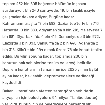
toplam 432 bin 805 bağımsız bölümün inşasını
sürdürüyor. Bin 240 şantiyede, 110 bin kişilik işçiyle
çalışmalar devam ediyor. Bugüne kadar
Kahramanmaraş’ta 17 bin 592, Gaziantep’te 14 bin 710,
Hatay’da 10 bin 889, Adıyaman’da 8 bin 216, Malatya’da 7
bin 881, Diyarbakır’da 4 bin 415, Osmaniye’de 3 bin 572,
Elâzığ’da 3 bin 093, Şanlıurfa’da 2 bin 446, Adana’da 2
bin 316, Kilis’te bin 494 olmak üzere 76 bin konut teslim
edildi. Bu yılın sonuna kadar, toplamda 200 bin
konutun hak sahiplerine teslim edileceği belirtildi.
Deprem konutlarının tamamının ise 2025 yılının Eylül
ayına kadar, hak sahibi depremzedelere verileceği
kaydedildi.
Bakanlık tarafından afetten zarar gören şehirlerin
altyapıları için belediyelere 64 milyar TL hibe desteği
verildiği, bunun için de belediyelere herhangi bir