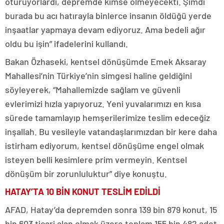
oturuyorlardı, depremde kimse ölmeyecekti. Şimdi
burada bu acı hatırayla binlerce insanın öldüğü yerde
inşaatlar yapmaya devam ediyoruz. Ama bedeli ağır
oldu bu işin” ifadelerini kullandı.
Bakan Özhaseki, kentsel dönüşümde Emek Aksaray
Mahallesi’nin Türkiye’nin simgesi haline geldiğini
söyleyerek, “Mahallemizde sağlam ve güvenli
evlerimizi hızla yapıyoruz. Yeni yuvalarımızı en kısa
sürede tamamlayıp hemşerilerimize teslim edeceğiz
inşallah. Bu vesileyle vatandaşlarımızdan bir kere daha
istirham ediyorum, kentsel dönüşüme engel olmak
isteyen belli kesimlere prim vermeyin. Kentsel
dönüşüm bir zorunluluktur” diye konuştu.
HATAY’TA 10 BİN KONUT TESLİM EDİLDİ
AFAD, Hatay’da depremden sonra 139 bin 879 konut, 15
bin 603 ticari alan olmak üzere toplam 155 bin 482 adet