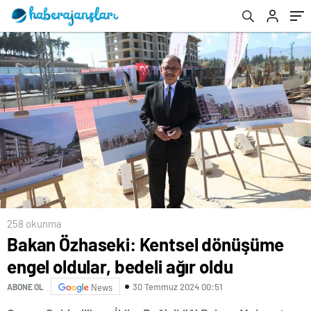
258 okunma
Bakan Özhaseki: Kentsel dönüşüme
engel oldular, bedeli ağır oldu
30 Temmuz 2024 00:51
ABONE OL
News