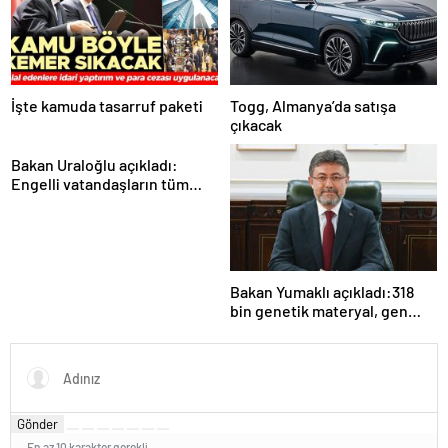
İşte kamuda tasarruf paketi
Togg, Almanya’da satışa
çıkacak
Bakan Uraloğlu açıkladı:
Engelli vatandaşların tüm
ulaşım ihtiyaçlarını
karşılayacağız
Bakan Yumaklı açıkladı:318
bin genetik materyal, gen
bankalarımızda koruma
altında
Gönder
En az 10 karakter gerekli