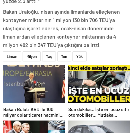
yüzde 2,3 arttı.”
Bakan Uraloğlu, nisan ayında limanlarda elleçlenen
konteyner miktarının 1 milyon 130 bin 706 TEU’ya
ulaştığına işaret ederek, ocak-nisan döneminde
limanlardan elleçlenen konteyner miktarının da 4
milyon 482 bin 347 TEU’ya çıktığını belirtti.
Liman
Milyon
Taş
Ton
Yük
Bakan Bolat: ABD ile 100
Son dakika… İşte en ucuz sıfır
milyar dolar ticaret hacmini
otomobiller… Mutlaka
gerçekleştirebiliriz
pazarlık edin