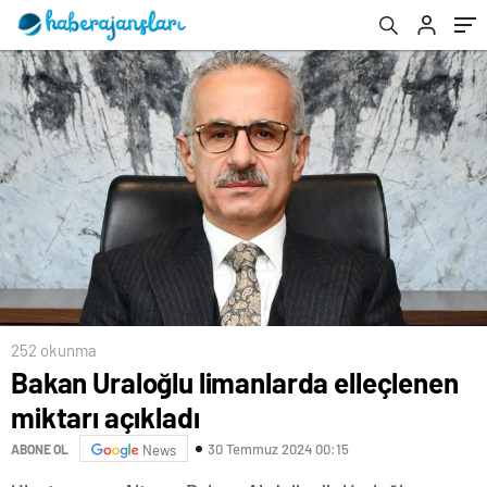
252 okunma
Bakan Uraloğlu limanlarda elleçlenen
miktarı açıkladı
30 Temmuz 2024 00:15
ABONE OL
News