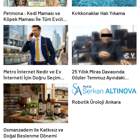
Petmona : Kedi Maması ve
Kırkkonaklar Halı Yıkama
Köpek Maması İle Tüm Evcil
Hayvan Ürünleri
Metro İnternet Nedir ve Ev
25 Yıllık Miras Davasında
İnterneti İçin Doğru Seçim
Gözler Temmuz Ayındaki
Nasıl Yapılır
Karar Duruşmasına Çevrildi
Robotik Üroloji Ankara
Osmanzadem ile Katkısız ve
Doğal Beslenme Dönemi