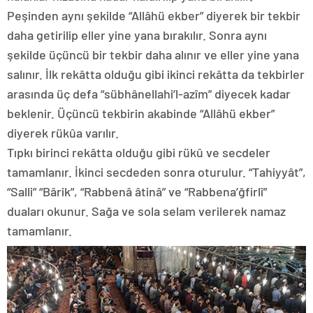
Peşinden aynı şekilde “Allâhü ekber” diyerek bir tekbir
daha getirilip eller yine yana bırakılır. Sonra aynı
şekilde üçüncü bir tekbir daha alınır ve eller yine yana
salınır. İlk rekâtta olduğu gibi ikinci rekâtta da tekbirler
arasında üç defa “sübhânellahi’l-azîm” diyecek kadar
beklenir. Üçüncü tekbirin akabinde “Allâhü ekber”
diyerek rükûa varılır.
Tıpkı birinci rekâtta olduğu gibi rükû ve secdeler
tamamlanır. İkinci secdeden sonra oturulur. “Tahiyyât”,
“Salli” “Bârik”, “Rabbenâ âtinâ” ve “Rabbena’ğfirlî”
duaları okunur. Sağa ve sola selam verilerek namaz
tamamlanır.