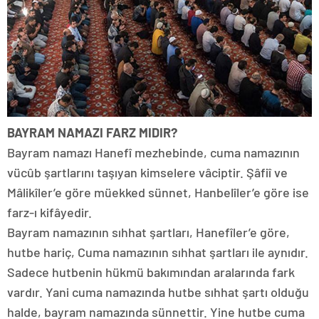
BAYRAM NAMAZI FARZ MIDIR?
Bayram namazı Hanefî mezhebinde, cuma namazının
vücûb şartlarını taşıyan kimselere vâciptir. Şâfiî ve
Mâlikîler’e göre müekked sünnet, Hanbelîler’e göre ise
farz-ı kifâyedir.
Bayram namazının sıhhat şartları, Hanefîler’e göre,
hutbe hariç, Cuma namazının sıhhat şartları ile aynıdır.
Sadece hutbenin hükmü bakımından aralarında fark
vardır. Yani cuma namazında hutbe sıhhat şartı olduğu
halde, bayram namazında sünnettir. Yine hutbe cuma