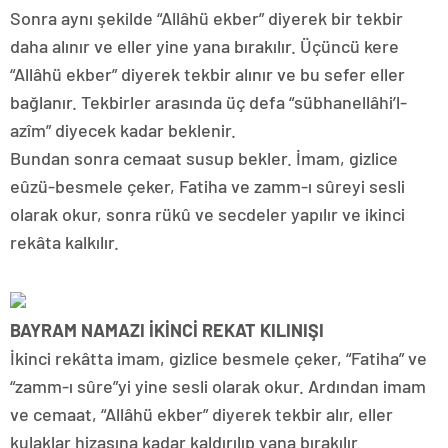
Sonra aynı şekilde “Allâhü ekber” diyerek bir tekbir
daha alınır ve eller yine yana bırakılır. Üçüncü kere
“Allâhü ekber” diyerek tekbir alınır ve bu sefer eller
bağlanır. Tekbirler arasında üç defa “sübhanellâhi’l-
azîm” diyecek kadar beklenir.
Bundan sonra cemaat susup bekler. İmam, gizlice
eûzü-besmele çeker, Fatiha ve zamm-ı sûreyi sesli
olarak okur, sonra rükû ve secdeler yapılır ve ikinci
rekâta kalkılır.
BAYRAM NAMAZI İKİNCİ REKAT KILINIŞI
İkinci rekâtta imam, gizlice besmele çeker, “Fatiha” ve
“zamm-ı sûre”yi yine sesli olarak okur. Ardından imam
ve cemaat, “Allâhü ekber” diyerek tekbir alır, eller
kulaklar hizasına kadar kaldırılıp yana bırakılır.