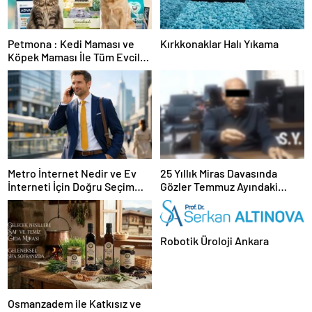
Petmona : Kedi Maması ve
Kırkkonaklar Halı Yıkama
Köpek Maması İle Tüm Evcil
Hayvan Ürünleri
Metro İnternet Nedir ve Ev
25 Yıllık Miras Davasında
İnterneti İçin Doğru Seçim
Gözler Temmuz Ayındaki
Nasıl Yapılır
Karar Duruşmasına Çevrildi
Robotik Üroloji Ankara
Osmanzadem ile Katkısız ve