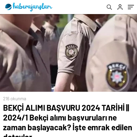
başlayacak? İşte emrak edilen detaylar
paylaşıldı
216 okunma
BEKÇİ ALIMI BAŞVURU 2024 TARİHİ ||
2024/1 Bekçi alımı başvuruları ne
zaman başlayacak? İşte emrak edilen
detaylar