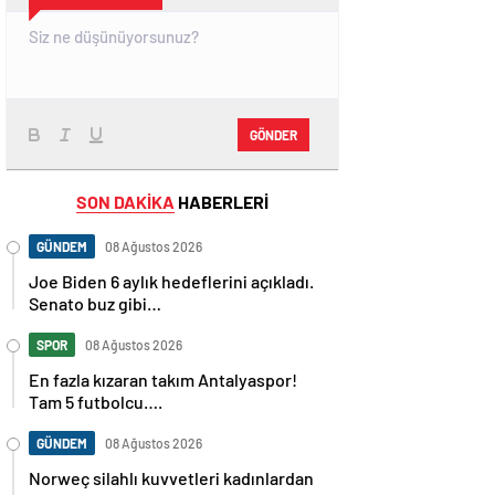
GÖNDER
SON DAKİKA
HABERLERİ
GÜNDEM
08 Ağustos 2026
Joe Biden 6 aylık hedeflerini açıkladı.
Senato buz gibi…
SPOR
08 Ağustos 2026
En fazla kızaran takım Antalyaspor!
Tam 5 futbolcu….
GÜNDEM
08 Ağustos 2026
Norweç silahlı kuvvetleri kadınlardan