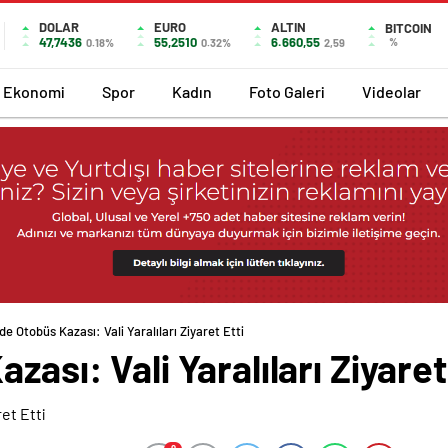
DOLAR
EURO
ALTIN
BITCOIN
47,7436
55,2510
6.660,55
%
0.18%
0.32%
2,59
Ekonomi
Spor
Kadın
Foto Galeri
Videolar
’de Otobüs Kazası: Vali Yaralıları Ziyaret Etti
zası: Vali Yaralıları Ziyaret