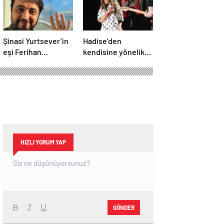
Şinasi Yurtsever’in
Hadise’den
eşi Ferihan
kendisine yönelik
Yurtsever günler
eleştirilere sert
sonra paylaşım
yanıt
yaptı
HIZLI YORUM YAP
GÖNDER