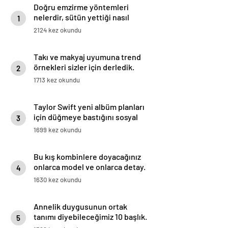
Doğru emzirme yöntemleri
nelerdir, sütün yettiği nasıl
1
anlaşılır?
2124 kez okundu
Takı ve makyaj uyumuna trend
örnekleri sizler için derledik.
2
1713 kez okundu
Taylor Swift yeni albüm planları
için düğmeye bastığını sosyal
3
medyadan duyurdu!
1699 kez okundu
Bu kış kombinlere doyacağınız
onlarca model ve onlarca detay.
4
1630 kez okundu
Annelik duygusunun ortak
tanımı diyebileceğimiz 10 başlık.
5