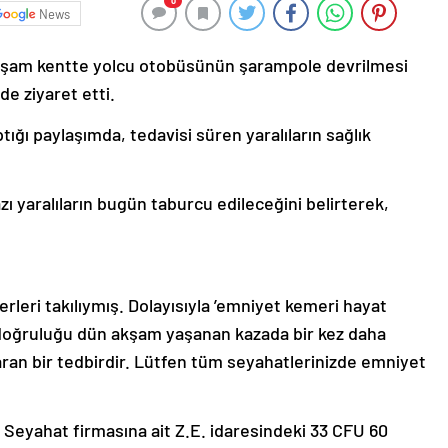
0
News
akşam kentte yolcu otobüsünün şarampole devrilmesi
e ziyaret etti.
ığı paylaşımda, tedavisi süren yaralıların sağlık
ı yaralıların bugün taburcu edileceğini belirterek,
leri takılıymış. Dolayısıyla ’emniyet kemeri hayat
l, doğruluğu dün akşam yaşanan kazada bir kez daha
aran bir tedbirdir. Lütfen tüm seyahatlerinizde emniyet
 Seyahat firmasına ait Z.E. idaresindeki 33 CFU 60