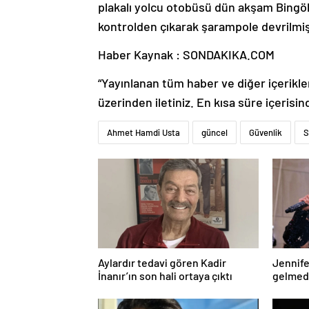
plakalı yolcu otobüsü dün akşam Bingö
kontrolden çıkarak şarampole devrilmiş,
Haber Kaynak : SONDAKIKA.COM
“Yayınlanan tüm haber ve diğer içerikler i
üzerinden iletiniz. En kısa süre içerisin
Ahmet Hamdi Usta
güncel
Güvenlik
S
Aylardır tedavi gören Kadir
Jennife
İnanır’ın son hali ortaya çıktı
gelmede
geldi