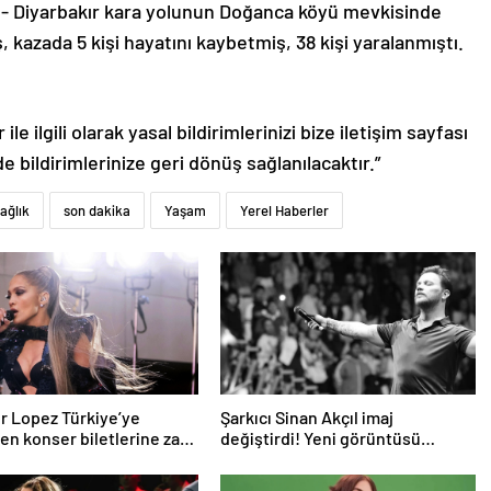
l- Diyarbakır kara yolunun Doğanca köyü mevkisinde
 kazada 5 kişi hayatını kaybetmiş, 38 kişi yaralanmıştı.
le ilgili olarak yasal bildirimlerinizi bize iletişim sayfası
de bildirimlerinize geri dönüş sağlanılacaktır.”
ağlık
son dakika
Yaşam
Yerel Haberler
r Lopez Türkiye’ye
Şarkıcı Sinan Akçıl imaj
n konser biletlerine zam
değiştirdi! Yeni görüntüsü
gündem oldu