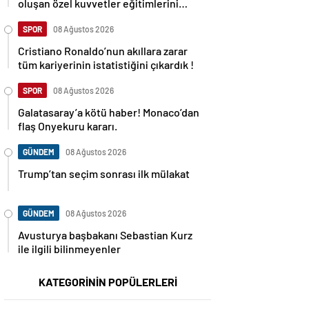
oluşan özel kuvvetler eğitimlerini
başlattı.
SPOR
08 Ağustos 2026
Cristiano Ronaldo’nun akıllara zarar
tüm kariyerinin istatistiğini çıkardık !
SPOR
08 Ağustos 2026
Galatasaray’a kötü haber! Monaco’dan
flaş Onyekuru kararı.
GÜNDEM
08 Ağustos 2026
Trump’tan seçim sonrası ilk mülakat
GÜNDEM
08 Ağustos 2026
Avusturya başbakanı Sebastian Kurz
ile ilgili bilinmeyenler
KATEGORİNİN POPÜLERLERİ