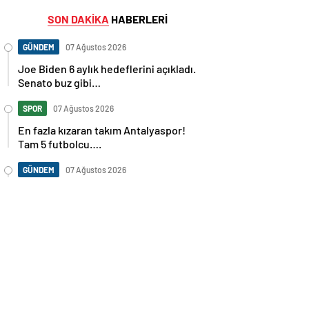
SON DAKİKA
HABERLERİ
GÜNDEM
07 Ağustos 2026
Joe Biden 6 aylık hedeflerini açıkladı.
Senato buz gibi…
SPOR
07 Ağustos 2026
En fazla kızaran takım Antalyaspor!
Tam 5 futbolcu….
GÜNDEM
07 Ağustos 2026
Norweç silahlı kuvvetleri kadınlardan
oluşan özel kuvvetler eğitimlerini
başlattı.
SPOR
07 Ağustos 2026
Cristiano Ronaldo’nun akıllara zarar
tüm kariyerinin istatistiğini çıkardık !
SPOR
07 Ağustos 2026