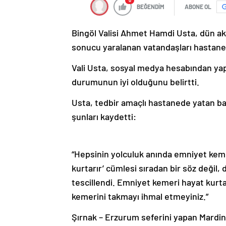
0
BEĞENDİM
ABONE OL
Bingöl Valisi Ahmet Hamdi Usta, dün 
sonucu yaralanan vatandaşları hastaned
Vali Usta, sosyal medya hesabından yapt
durumunun iyi olduğunu belirtti.
Usta, tedbir amaçlı hastanede yatan baz
şunları kaydetti:
“Hepsinin yolculuk anında emniyet kemer
kurtarır’ cümlesi sıradan bir söz deği
tescillendi. Emniyet kemeri hayat kurt
kemerini takmayı ihmal etmeyiniz.”
Şırnak – Erzurum seferini yapan Mardin