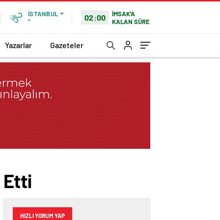
İMSAK'A
İSTANBUL
02:00
KALAN SÜRE
°
Yazarlar
Gazeteler
 Etti
HIZLI YORUM YAP