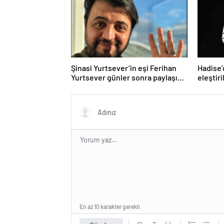
Şinasi Yurtsever’in eşi Ferihan
Hadise’
Yurtsever günler sonra paylaşım
eleştiri
yaptı
En az 10 karakter gerekli