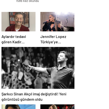
1586 kez okundu
Aylardır tedavi
Jennifer Lopez
gören Kadir
Türkiye’ye
İnanır’ın son hali
gelmeden konser
ortaya çıktı
biletlerine zam
geldi
Şarkıcı Sinan Akçıl imaj değiştirdi! Yeni
görüntüsü gündem oldu