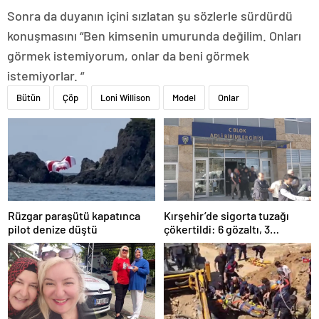
Sonra da duyanın içini sızlatan şu sözlerle sürdürdü
konuşmasını “Ben kimsenin umurunda değilim. Onları
görmek istemiyorum, onlar da beni görmek
istemiyorlar. “
Bütün
Çöp
Loni Willison
Model
Onlar
Rüzgar paraşütü kapatınca
Kırşehir’de sigorta tuzağı
pilot denize düştü
çökertildi: 6 gözaltı, 3
tutuklama