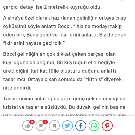
çarpıcı detayı ise 2 metrelik kuyruğu oldu.
Alaina’ya özel olarak hazırlanan gelinliğin ortaya çıkış
öyküsünü şöyle anlattı Bocci: ” Alaina modayı takip
eden biri. Bana geldi ve fikirlerini anlattı. Biz de onun
fikirlerini hayata geçirdik.”
Bocci gelinliğin en çok dikkat çeken parçası olan
kuyruğuna da değindi. Bu kuyruğun el emeğiyle
üretildiğini, kat kat tülle oluşturulduğunu anlattı
tasarımcı. Ortaya çıkan sonucu da “Müthiş” diyerek
nitelendirdi.
Tasarımcının anlattığına göre genç gelinin duvağı da
kristal ve taşlarla süslüydü. Bu duvak, gelinin başına,
üzerinde gelin ve damadın isimlerinin baş harflerinin
0
0
0
0
0
0
bulunduğu bir taç yardımıyla yerleştirildi.