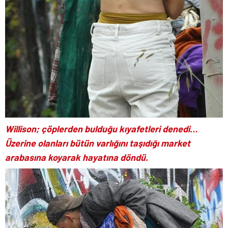
Willison; çöplerden bulduğu kıyafetleri denedi…
Üzerine olanları bütün varlığını taşıdığı market
arabasına koyarak hayatına döndü.