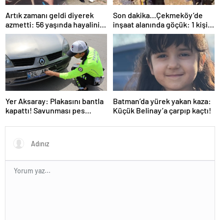
Artık zamanı geldi diyerek
Son dakika…Çekmeköy’de
azmetti: 56 yaşında hayalini
inşaat alanında göçük: 1 kişi
kurduğu ehliyete kavuştu
hayatını kaybetti
Yer Aksaray: Plakasını bantla
Batman’da yürek yakan kaza:
kapattı! Savunması pes
Küçük Belinay’a çarpıp kaçtı!
dedirtti