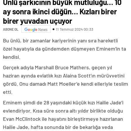
Ünlü şarkıcının büyük mutluluğu… 10
ay sonra ikinci düğün… Kızları birer
birer yuvadan uçuyor
11 Temmuz 2024 00:33
ABONE OL
News
Bu ünlü, bir zamanlar kariyerinin yanı sıra hareketli
özel hayatıyla da gündemden düşmeyen Eminem’in ta
kendisi.
Gerçek adıyla Marshall Bruce Mathers, geçen yıl
haziran ayında evlatlık kızı Alaina Scott’ın mürüvvetini
gördü. Onu damadı Matt Moeller’e kendi elleriyle teslim
etti.
Eminem şimdi de 28 yaşındaki küçük kızı Hailie Jade’i
evlendiriyor. Kısa süre sonra altı yıldır birlikte olduğu
Evan McClintock ile hayatını birleştirmeye hazırlanan
Hailie Jade, hafta sonunda bir de bekarlığa veda