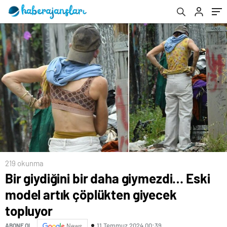
yuvadan uçuyor
kız oldu
219 okunma
Bir giydiğini bir daha giymezdi… Eski
model artık çöplükten giyecek
topluyor
11 Temmuz 2024 00:39
ABONE OL
News