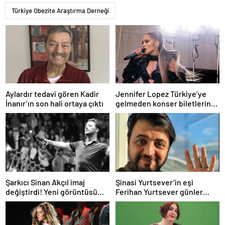
Türkiye Obezite Araştırma Derneği
Aylardır tedavi gören Kadir
Jennifer Lopez Türkiye’ye
İnanır’ın son hali ortaya çıktı
gelmeden konser biletlerine
zam geldi
Şarkıcı Sinan Akçıl imaj
Şinasi Yurtsever’in eşi
değiştirdi! Yeni görüntüsü
Ferihan Yurtsever günler
gündem oldu
sonra paylaşım yaptı