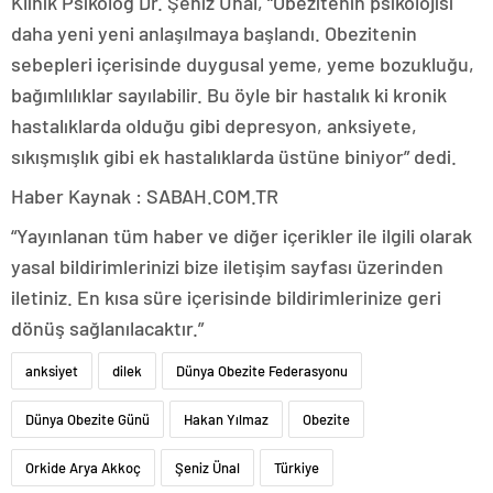
Klinik Psikolog Dr. Şeniz Ünal, “Obezitenin psikolojisi
daha yeni yeni anlaşılmaya başlandı. Obezitenin
sebepleri içerisinde duygusal yeme, yeme bozukluğu,
bağımlılıklar sayılabilir. Bu öyle bir hastalık ki kronik
hastalıklarda olduğu gibi depresyon, anksiyete,
sıkışmışlık gibi ek hastalıklarda üstüne biniyor” dedi.
Haber Kaynak : SABAH.COM.TR
“Yayınlanan tüm haber ve diğer içerikler ile ilgili olarak
yasal bildirimlerinizi bize iletişim sayfası üzerinden
iletiniz. En kısa süre içerisinde bildirimlerinize geri
dönüş sağlanılacaktır.”
anksiyet
dilek
Dünya Obezite Federasyonu
Dünya Obezite Günü
Hakan Yılmaz
Obezite
Orkide Arya Akkoç
Şeniz Ünal
Türkiye