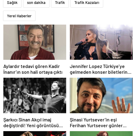
Sağlık
son dakika
Trafik
Trafik Kazaları
Yerel Haberler
Aylardır tedavi gören Kadir
Jennifer Lopez Türkiye’ye
İnanır’ın son hali ortaya çıktı
gelmeden konser biletlerine
zam geldi
Şarkıcı Sinan Akçıl imaj
Şinasi Yurtsever’in eşi
değiştirdi! Yeni görüntüsü
Ferihan Yurtsever günler
gündem oldu
sonra paylaşım yaptı