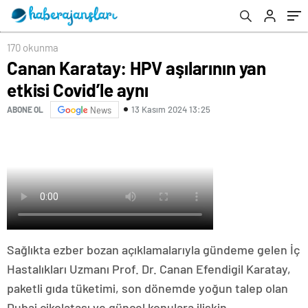
170 okunma
Canan Karatay: HPV aşılarının yan
etkisi Covid’le aynı
13 Kasım 2024 13:25
ABONE OL
News
Sağlıkta ezber bozan açıklamalarıyla gündeme gelen İç
Hastalıkları Uzmanı Prof. Dr. Canan Efendigil Karatay,
paketli gıda tüketimi, son dönemde yoğun talep olan
Dubai çikolatası ve güncel konulara ilişkin