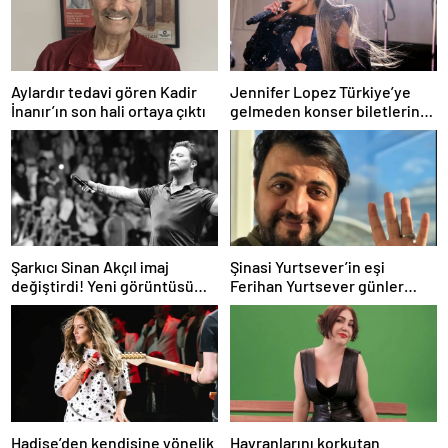
Aylardır tedavi gören Kadir
Jennifer Lopez Türkiye’ye
İnanır’ın son hali ortaya çıktı
gelmeden konser biletlerine
zam geldi
Şarkıcı Sinan Akçıl imaj
Şinasi Yurtsever’in eşi
değiştirdi! Yeni görüntüsü
Ferihan Yurtsever günler
gündem oldu
sonra paylaşım yaptı
Hadise’den kendisine yönelik
Hayranlarını korkutan