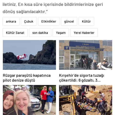
iletiniz. En kısa süre içerisinde bildirimlerinize geri
dönüş sağlanılacaktır.”
ankara
Çubuk
Etkinlikler
güncel
Kültür
Kültür Sanat
son dakika
Yaşam
Yerel Haberler
Rüzgar paraşütü kapatınca
Kırşehir’de sigorta tuzağı
pilot denize düştü
çökertildi: 6 gözaltı, 3
tutuklama