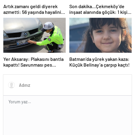
Artık zamanı geldi diyerek
Son dakika…Çekmeköy’de
azmetti: 56 yaşında hayalini
inşaat alanında göçük: 1 kişi
kurduğu ehliyete kavuştu
hayatını kaybetti
Yer Aksaray: Plakasını bantla
Batman’da yürek yakan kaza:
kapattı! Savunması pes
Küçük Belinay’a çarpıp kaçtı!
dedirtti