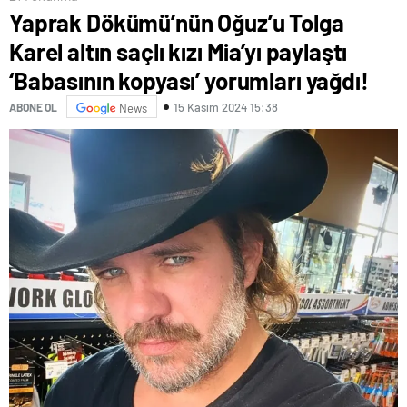
Yaprak Dökümü’nün Oğuz’u Tolga
Karel altın saçlı kızı Mia’yı paylaştı
‘Babasının kopyası’ yorumları yağdı!
15 Kasım 2024 15:38
ABONE OL
News