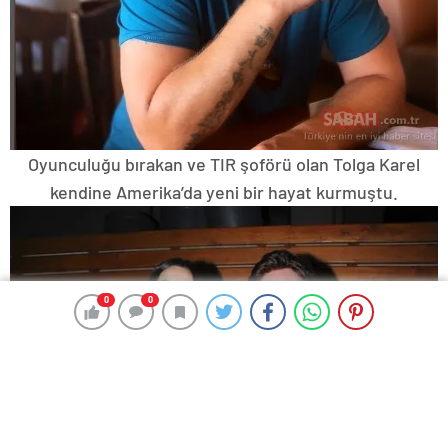
Oyunculuğu bırakan ve TIR şoförü olan Tolga Karel
kendine Amerika’da yeni bir hayat kurmuştu.
0
0
0
0