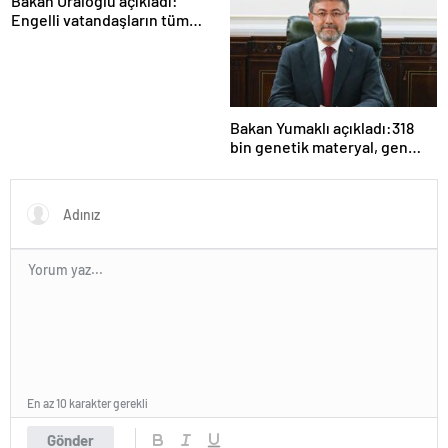
Bakan Uraloğlu açıkladı:
Engelli vatandaşların tüm
ulaşım ihtiyaçlarını
karşılayacağız
Bakan Yumaklı açıkladı:318
bin genetik materyal, gen
bankalarımızda koruma
altında
En az 10 karakter gerekli
Gönder