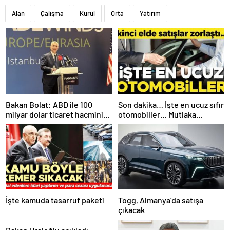
Alan
Çalışma
Kurul
Orta
Yatırım
Bakan Bolat: ABD ile 100
Son dakika… İşte en ucuz sıfır
milyar dolar ticaret hacmini
otomobiller… Mutlaka
gerçekleştirebiliriz
pazarlık edin
İşte kamuda tasarruf paketi
Togg, Almanya’da satışa
çıkacak