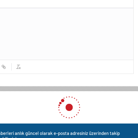
Kayyım Atamaları Milli İrade Hırsızlığıdır
Atamaları Milli İrade Hırsızl