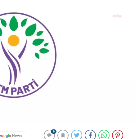
0
News