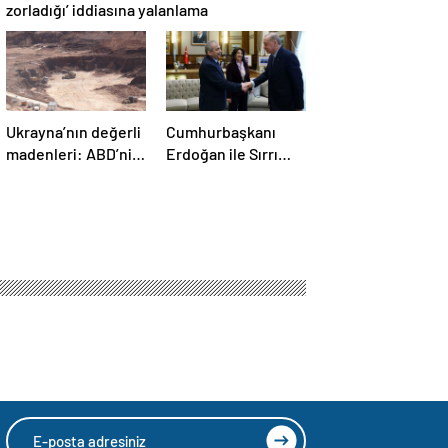
zorladığı’ iddiasına yalanlama
Ukrayna’nın değerli
Cumhurbaşkanı
madenleri: ABD’nin
Erdoğan ile Sırrı
ilgisini çeken kritik
Süreyya Önder
kaynaklar
arasında 3 çocuk
diyaloğu
ığıdır
HIZLI YORUM YAP