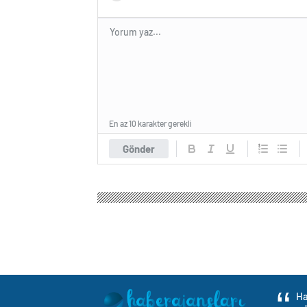
En az 10 karakter gerekli
Gönder
Haber Ajansları
Gündem
Politika
Özgür Özel: 
Özgür Özel: Kayyım 