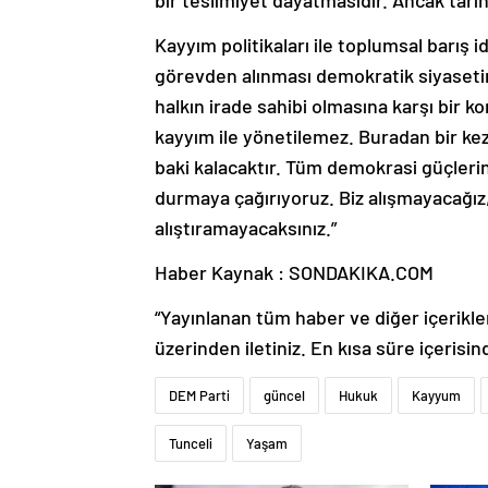
bir teslimiyet dayatmasıdır. Ancak tari
Kayyım politikaları ile toplumsal barış i
görevden alınması demokratik siyaseti
halkın irade sahibi olmasına karşı bir
kayyım ile yönetilemez. Buradan bir kez
baki kalacaktır. Tüm demokrasi güçleri
durmaya çağırıyoruz. Biz alışmayacağız
alıştıramayacaksınız.”
Haber Kaynak : SONDAKIKA.COM
“Yayınlanan tüm haber ve diğer içerikler i
üzerinden iletiniz. En kısa süre içerisin
DEM Parti
güncel
Hukuk
Kayyum
Tunceli
Yaşam