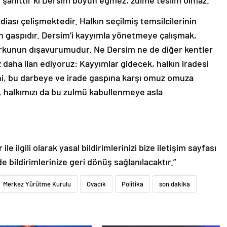
h şahittir ki Dersim boyun eğmez, zulme teslim olmaz.
ddiası çelişmektedir. Halkın seçilmiş temsilcilerinin
n gaspıdır. Dersim’i kayyımla yönetmeye çalışmak,
 korkunun dışavurumudur. Ne Dersim ne de diğer kentler
 daha ilan ediyoruz: Kayyımlar gidecek, halkın iradesi
ni, bu darbeye ve irade gaspına karşı omuz omuza
, halkımızı da bu zulmü kabullenmeye asla
le ilgili olarak yasal bildirimlerinizi bize iletişim sayfası
de bildirimlerinize geri dönüş sağlanılacaktır.”
Merkez Yürütme Kurulu
Ovacık
Politika
son dakika