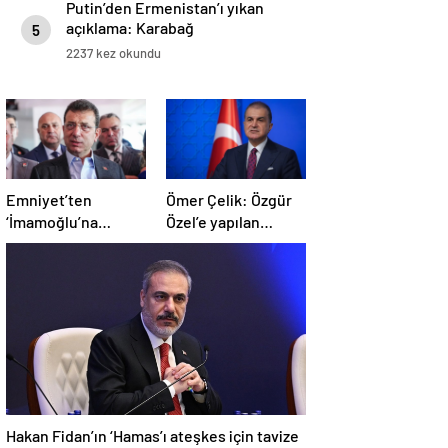
Putin’den Ermenistan’ı yıkan
açıklama: Karabağ
5
Azerbaycan’ın ayrılmaz bir
2237 kez okundu
parçasıdır!
Emniyet’ten
Ömer Çelik: Özgür
‘İmamoğlu’na
Özel’e yapılan
Suikast’ iddiasına
saldırıyı
ilişkin açıklama
lanetliyoruz
Hakan Fidan’ın ‘Hamas’ı ateşkes için tavize