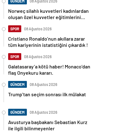
GÜNDEM
08 Ağustos 2026
Norweç silahlı kuvvetleri kadınlardan
oluşan özel kuvvetler eğitimlerini
başlattı.
SPOR
08 Ağustos 2026
Cristiano Ronaldo’nun akıllara zarar
tüm kariyerinin istatistiğini çıkardık !
SPOR
08 Ağustos 2026
Galatasaray’a kötü haber! Monaco’dan
flaş Onyekuru kararı.
GÜNDEM
08 Ağustos 2026
Trump’tan seçim sonrası ilk mülakat
GÜNDEM
08 Ağustos 2026
Avusturya başbakanı Sebastian Kurz
ile ilgili bilinmeyenler