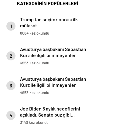
KATEGORİNİN POPÜLERLERİ
Trump’tan seçim sonrası ilk
mülakat
1
8084 kez okundu
Avusturya başbakanı Sebastian
Kurz ile ilgili bilinmeyenler
2
4953 kez okundu
Avusturya başbakanı Sebastian
Kurz ile ilgili bilinmeyenler
3
4953 kez okundu
Joe Biden 6 aylık hedeflerini
açıkladı. Senato buz gibi…
4
3140 kez okundu