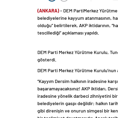
(ANKARA)
– DEM PartiMerkez Yürütme K
belediyelerine kayyum atanmasının, hal
olduğu” belirtilerek, AKP iktidarının, “h
tescillediği” açıklaması yapıldı.
DEM Parti Merkez Yürütme Kurulu, Tunc
gösterdi.
DEM Parti Merkez Yürütme Kurulu’nun a
“Kayyım Dersim halkının iradesine karşı
başaramayacaksınız! AKP iktidarı, Ders
iradesine yönelik darbeci zihniyetini bi
belediyelerin gaspı değildir; halkın tari
gibi direnişin ve onurun simgesi bir ke