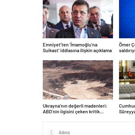
Emniyet’ten ‘İmamoğlu’na
Ömer Çe
Suikast’ iddiasına ilişkin açıklama
saldırıy
Ukrayna’nın değerli madenleri:
Cumhurb
ABD’nin ilgisini çeken kritik
Süreyya
kaynaklar
diyaloğ