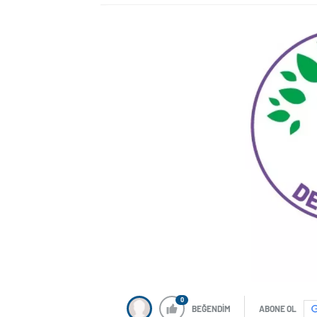
0
BEĞENDİM
ABONE OL