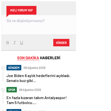
HIZLI YORUM YAP
GÖNDER
SON DAKİKA
HABERLERİ
GÜNDEM
08 Ağustos 2026
Joe Biden 6 aylık hedeflerini açıkladı.
Senato buz gibi…
SPOR
08 Ağustos 2026
En fazla kızaran takım Antalyaspor!
Tam 5 futbolcu….