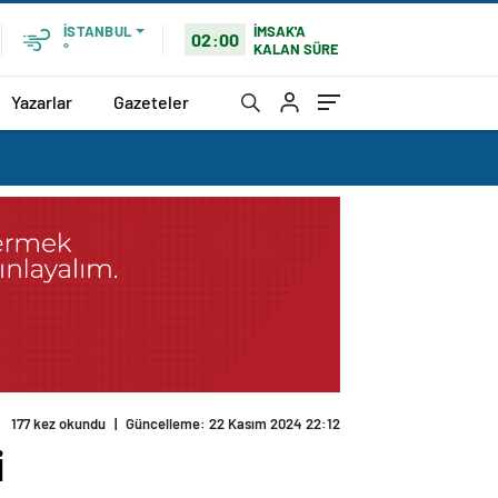
İMSAK'A
İSTANBUL
02:00
KALAN SÜRE
°
Yazarlar
Gazeteler
i