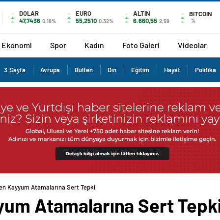
DOLAR
EURO
ALTIN
BITCOIN
47,7436
55,2510
6.660,55
%
0.18%
0.32%
2,59
Ekonomi
Spor
Kadın
Foto Galeri
Videolar
3.Sayfa
Avrupa
Bülten
Din
Eğitim
Hayat
Politika
den Kayyum Atamalarına Sert Tepki
yum Atamalarına Sert Tepk