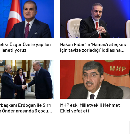
lik: Özgür Özel’e yapılan
Hakan Fidan’ın ‘Hamas’ı ateşkes
ı lanetliyoruz
için tavize zorladığı’ iddiasına
yalanlama
aşkanı Erdoğan ile Sırrı
MHP eski Milletvekili Mehmet
 Önder arasında 3 çocuk
Ekici vefat etti
u