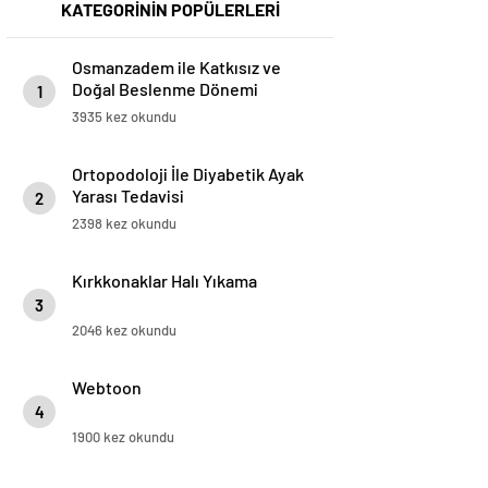
KATEGORİNİN POPÜLERLERİ
Osmanzadem ile Katkısız ve
Doğal Beslenme Dönemi
1
3935 kez okundu
Ortopodoloji İle Diyabetik Ayak
Yarası Tedavisi
2
2398 kez okundu
Kırkkonaklar Halı Yıkama
3
2046 kez okundu
Webtoon
4
1900 kez okundu