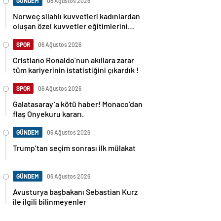
GÜNDEM
06 Ağustos 2026
Norweç silahlı kuvvetleri kadınlardan
oluşan özel kuvvetler eğitimlerini
başlattı.
SPOR
06 Ağustos 2026
Cristiano Ronaldo’nun akıllara zarar
tüm kariyerinin istatistiğini çıkardık !
SPOR
06 Ağustos 2026
Galatasaray’a kötü haber! Monaco’dan
flaş Onyekuru kararı.
GÜNDEM
06 Ağustos 2026
Trump’tan seçim sonrası ilk mülakat
GÜNDEM
06 Ağustos 2026
Avusturya başbakanı Sebastian Kurz
ile ilgili bilinmeyenler