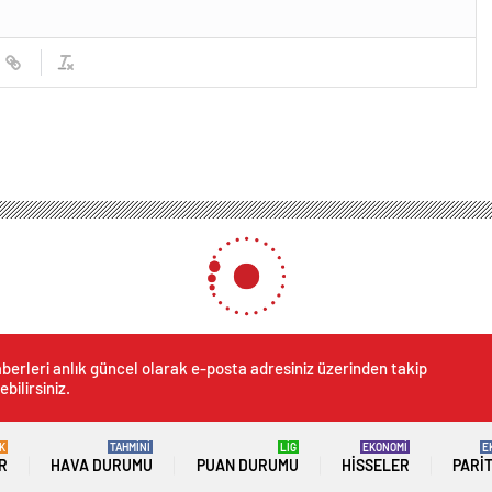
berleri anlık güncel olarak e-posta adresiniz üzerinden takip
ebilirsiniz.
K
TAHMİNİ
LİG
EKONOMİ
E
R
HAVA DURUMU
PUAN DURUMU
HISSELER
PARI