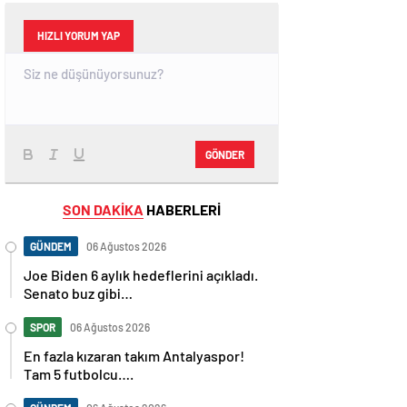
HIZLI YORUM YAP
GÖNDER
SON DAKİKA
HABERLERİ
GÜNDEM
06 Ağustos 2026
Joe Biden 6 aylık hedeflerini açıkladı.
Senato buz gibi…
SPOR
06 Ağustos 2026
En fazla kızaran takım Antalyaspor!
Tam 5 futbolcu….