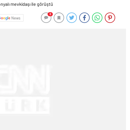
0
News