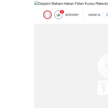
0
BEĞENDİM
ABONE OL