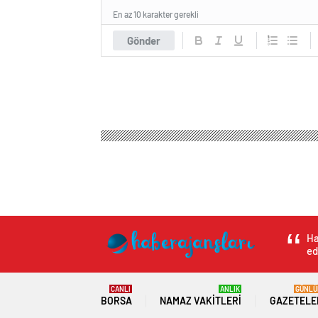
En az 10 karakter gerekli
Gönder
Ha
ed
CANLI
ANLIK
GÜNLÜ
BORSA
NAMAZ VAKITLERI
GAZETELE