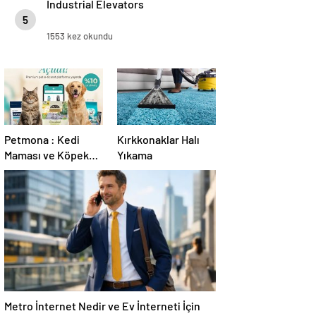
Industrial Elevators
5
1553 kez okundu
Petmona : Kedi
Kırkkonaklar Halı
Maması ve Köpek
Yıkama
Maması İle Tüm
Evcil Hayvan
Ürünleri
Metro İnternet Nedir ve Ev İnterneti İçin