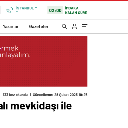
İMSAK'A
İSTANBUL
02:00
KALAN SÜRE
°
Yazarlar
Gazeteler
133 kez okundu
|
Güncelleme: 28 Şubat 2025 19:25
lı mevkidaşı ile