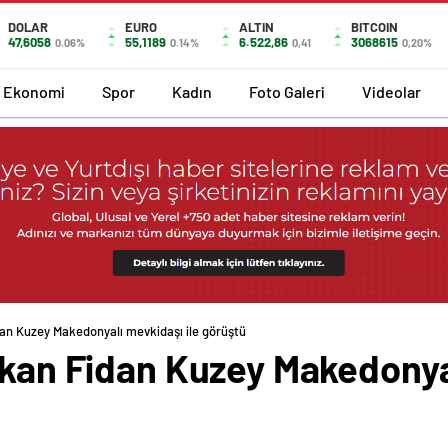
DOLAR
EURO
ALTIN
BITCOIN
47,6058
55,1189
6.522,86
3068615
0.06%
0.14%
0,41
0,20%
Ekonomi
Spor
Kadın
Foto Galeri
Videolar
dan Kuzey Makedonyalı mevkidaşı ile görüştü
akan Fidan Kuzey Makedonya