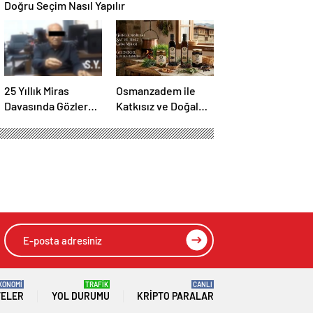
Doğru Seçim Nasıl Yapılır
25 Yıllık Miras
Osmanzadem ile
Davasında Gözler
Katkısız ve Doğal
Temmuz Ayındaki
Beslenme Dönemi
Karar Duruşmasına
Çevrildi
KONOMİ
TRAFİK
CANLI
TELER
YOL DURUMU
KRIPTO PARALAR