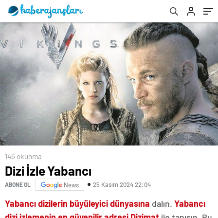
çalışmalarına övgü
146 okunma
Dizi İzle Yabancı
25 Kasım 2024 22:04
ABONE OL
News
Yabancı dizilerin büyüleyici dünyasına
dalın.
Yabancı
dizi izlemenin en güvenilir adresi Dizimat
ile tanışın. Bu