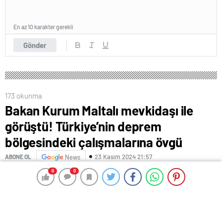
En az 10 karakter gerekli
Gönder
173 okunma
Bakan Kurum Maltalı mevkidaşı ile
görüştü! Türkiye’nin deprem
bölgesindeki çalışmalarına övgü
23 Kasım 2024 21:57
ABONE OL
News
0
0
0
0
Çevre, Şehircilik ve İklim Değişikliği Bakanı Murat
Kurum, Malta Sosyal ve Ekonomik Barınma Bakanı
Roderick Galdes’i makamında ağırladı. Bakan
Yardımcısı Ömer Bulut ve Avrupa Birliği ve Dış İlişkiler