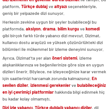
platform,
Türkçe dublaj
ve
altyazı
seçenekleriyle,
geniş bir yelpazede dizi sunuyor.
Herkesin zevkine uygun bir şeyler bulabileceği bu
platformda,
aksiyon
,
drama
,
bilim kurgu
ve
komedi
gibi birçok farklı türde yabancı dizi mevcut. Dizimat,
kullanıcı dostu arayüzü ve yüksek çözünürlükteki dizi
bölümleri ile mükemmel bir izleme deneyimi sunuyor.
Ayrıca, Dizimat'ta yer alan
öneri sistemi
, izleme
alışkanlıklarınıza ve beğenilerinize göre size en uygun
dizileri önerir. Böylece, ne izleyeceğinize karar vermek
için saatlerinizi harcamak zorunda kalmazsınız.
En
sevilen diziler
,
izlenmesi gerekenler
ve
bulabileceğiniz
en iyi çevrimiçi platformlar
hakkında bilgi edinmek hiç
bu kadar kolay olmamıştı.
Dizi izle yabancı
,
Türkçe dublajlı yabancı diziler
, dil