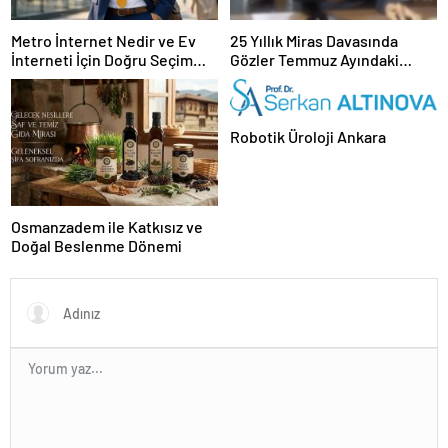
Metro İnternet Nedir ve Ev
25 Yıllık Miras Davasında
İnterneti İçin Doğru Seçim
Gözler Temmuz Ayındaki
Nasıl Yapılır
Karar Duruşmasına Çevrildi
Robotik Üroloji Ankara
Osmanzadem ile Katkısız ve
Doğal Beslenme Dönemi