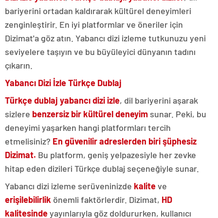
bariyerini ortadan kaldırarak kültürel deneyimleri
zenginleştirir. En iyi platformlar ve öneriler için
Dizimat'a göz atın. Yabancı dizi izleme tutkunuzu yeni
seviyelere taşıyın ve bu büyüleyici dünyanın tadını
çıkarın.
Yabancı Dizi İzle Türkçe Dublaj
Türkçe dublaj yabancı dizi izle
, dil bariyerini aşarak
sizlere
benzersiz bir kültürel deneyim
sunar. Peki, bu
deneyimi yaşarken hangi platformları tercih
etmelisiniz?
En güvenilir adreslerden biri şüphesiz
Dizimat.
Bu platform, geniş yelpazesiyle her zevke
hitap eden dizileri Türkçe dublaj seçeneğiyle sunar.
Yabancı dizi izleme serüveninizde
kalite
ve
erişilebilirlik
önemli faktörlerdir. Dizimat,
HD
kalitesinde
yayınlarıyla göz doldururken, kullanıcı