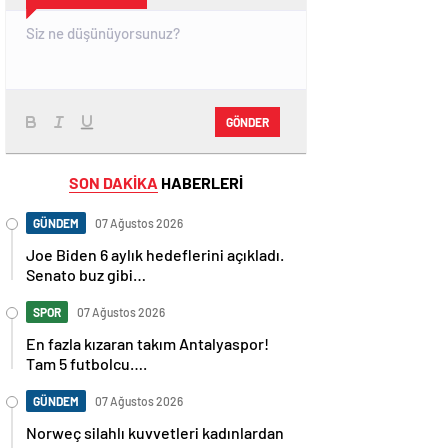
GÖNDER
SON DAKİKA
HABERLERİ
GÜNDEM
07 Ağustos 2026
Joe Biden 6 aylık hedeflerini açıkladı.
Senato buz gibi…
SPOR
07 Ağustos 2026
En fazla kızaran takım Antalyaspor!
Tam 5 futbolcu….
GÜNDEM
07 Ağustos 2026
Norweç silahlı kuvvetleri kadınlardan