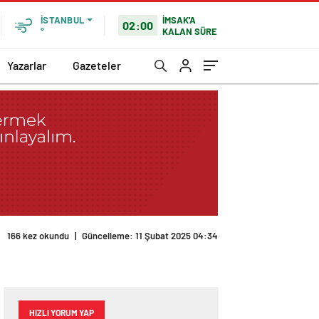
İMSAK'A
İSTANBUL
02:00
KALAN SÜRE
°
Yazarlar
Gazeteler
166 kez okundu
|
Güncelleme: 11 Şubat 2025 04:34
HIZLI YORUM YAP