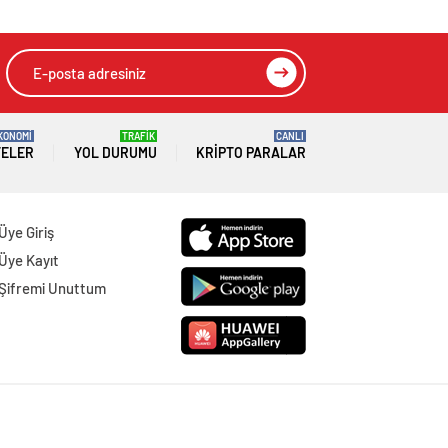
KONOMİ
TRAFİK
CANLI
TELER
YOL DURUMU
KRIPTO PARALAR
Üye Giriş
Üye Kayıt
Şifremi Unuttum