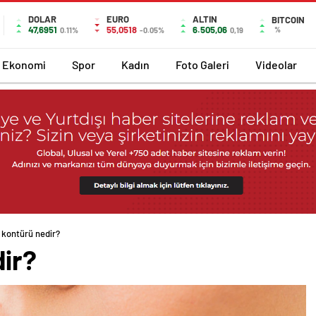
DOLAR
EURO
ALTIN
BITCOIN
47,6951
55,0518
6.505,06
%
0.11%
-0.05%
0,19
Ekonomi
Spor
Kadın
Foto Galeri
Videolar
kontürü nedir?
ir?