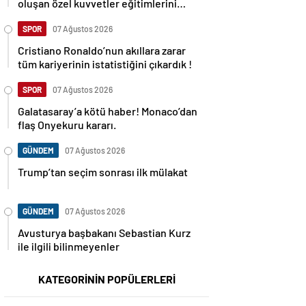
oluşan özel kuvvetler eğitimlerini
başlattı.
SPOR
07 Ağustos 2026
Cristiano Ronaldo’nun akıllara zarar
tüm kariyerinin istatistiğini çıkardık !
SPOR
07 Ağustos 2026
Galatasaray’a kötü haber! Monaco’dan
flaş Onyekuru kararı.
GÜNDEM
07 Ağustos 2026
Trump’tan seçim sonrası ilk mülakat
GÜNDEM
07 Ağustos 2026
Avusturya başbakanı Sebastian Kurz
ile ilgili bilinmeyenler
KATEGORİNİN POPÜLERLERİ