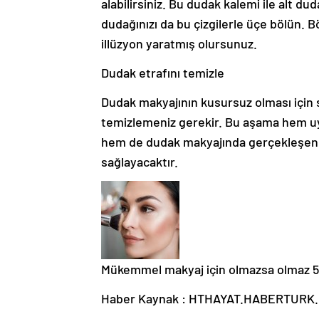
alabilirsiniz. Bu dudak kalemi ile alt duda
dudağınızı da bu çizgilerle üçe bölün. 
illüzyon yaratmış olursunuz.
Dudak etrafını temizle
Dudak makyajının kusursuz olması için s
temizlemeniz gerekir. Bu aşama hem uy
hem de dudak makyajında gerçekleşen da
sağlayacaktır.
Mükemmel makyaj için olmazsa olmaz 5
Haber Kaynak : HTHAYAT.HABERTURK