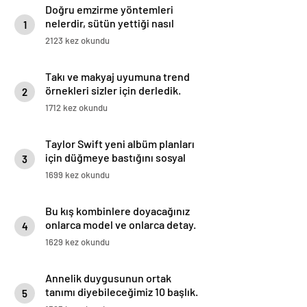
Doğru emzirme yöntemleri
nelerdir, sütün yettiği nasıl
1
anlaşılır?
2123 kez okundu
Takı ve makyaj uyumuna trend
örnekleri sizler için derledik.
2
1712 kez okundu
Taylor Swift yeni albüm planları
için düğmeye bastığını sosyal
3
medyadan duyurdu!
1699 kez okundu
Bu kış kombinlere doyacağınız
onlarca model ve onlarca detay.
4
1629 kez okundu
Annelik duygusunun ortak
tanımı diyebileceğimiz 10 başlık.
5