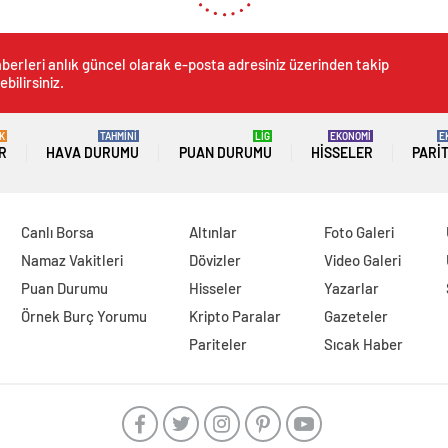
berleri anlık güncel olarak e-posta adresiniz üzerinden takip
ebilirsiniz.
K
TAHMİNİ
LİG
EKONOMİ
E
R
HAVA DURUMU
PUAN DURUMU
HISSELER
PARI
Canlı Borsa
Altınlar
Foto Galeri
Namaz Vakitleri
Dövizler
Video Galeri
Puan Durumu
Hisseler
Yazarlar
Örnek Burç Yorumu
Kripto Paralar
Gazeteler
Pariteler
Sıcak Haber