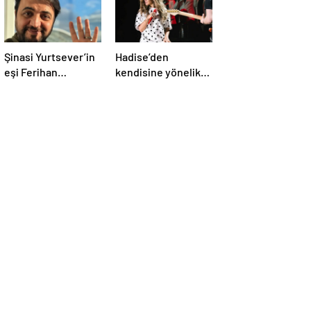
Şinasi Yurtsever’in
Hadise’den
eşi Ferihan
kendisine yönelik
Yurtsever günler
eleştirilere sert
sonra paylaşım
yanıt
yaptı