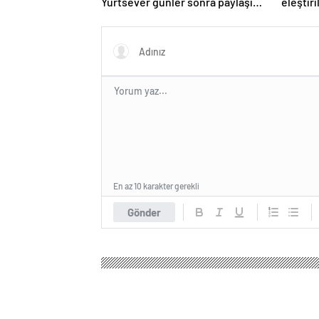
Yurtsever günler sonra paylaşım
eleştiri
yaptı
En az 10 karakter gerekli
Gönder