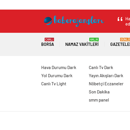
Ha
ed
CANLI
ANLIK
GÜNLÜ
BORSA
NAMAZ VAKITLERI
GAZETELE
Hava Durumu Dark
Canlı Tv Dark
Yol Durumu Dark
Yayın Akışları Dark
Canlı Tv Light
Nöbetçi Eczaneler
Son Dakika
smm panel