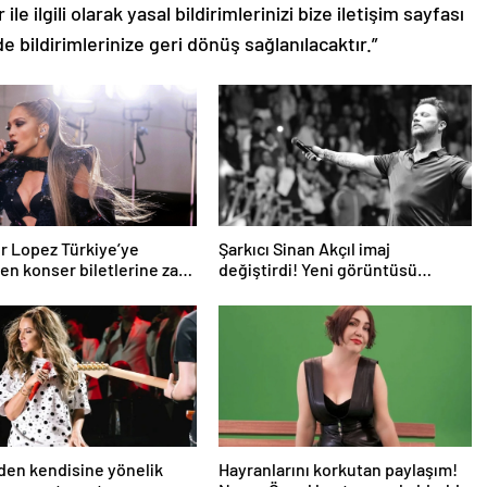
le ilgili olarak yasal bildirimlerinizi bize iletişim sayfası
de bildirimlerinize geri dönüş sağlanılacaktır.”
r Lopez Türkiye’ye
Şarkıcı Sinan Akçıl imaj
n konser biletlerine zam
değiştirdi! Yeni görüntüsü
gündem oldu
den kendisine yönelik
Hayranlarını korkutan paylaşım!