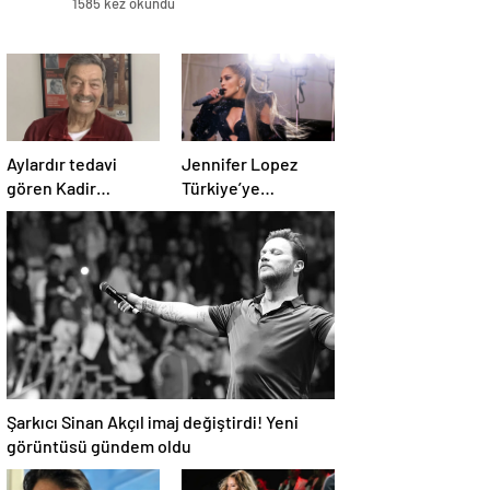
1585 kez okundu
Aylardır tedavi
Jennifer Lopez
gören Kadir
Türkiye’ye
İnanır’ın son hali
gelmeden konser
ortaya çıktı
biletlerine zam
geldi
Şarkıcı Sinan Akçıl imaj değiştirdi! Yeni
görüntüsü gündem oldu