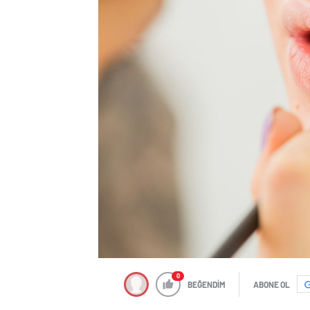
0
BEĞENDİM
ABONE OL