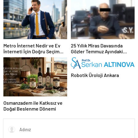
Metro İnternet Nedir ve Ev
25 Yıllık Miras Davasında
İnterneti İçin Doğru Seçim
Gözler Temmuz Ayındaki
Nasıl Yapılır
Karar Duruşmasına Çevrildi
Robotik Üroloji Ankara
Osmanzadem ile Katkısız ve
Doğal Beslenme Dönemi