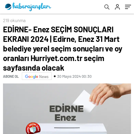
seçim sonuçları ve oy oranları
Hurriyet.com.tr seçim sayfasında olacak
219 okunma
EDİRNE- Enez SEÇİM SONUÇLARI
EKRANI 2024 | Edirne, Enez 31 Mart
belediye yerel seçim sonuçları ve oy
oranları Hurriyet.com.tr seçim
sayfasında olacak
30 Mayıs 2024 00:30
ABONE OL
News