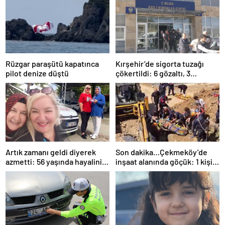
Rüzgar paraşütü kapatınca
Kırşehir’de sigorta tuzağı
pilot denize düştü
çökertildi: 6 gözaltı, 3
tutuklama
Artık zamanı geldi diyerek
Son dakika…Çekmeköy’de
azmetti: 56 yaşında hayalini
inşaat alanında göçük: 1 kişi
kurduğu ehliyete kavuştu
hayatını kaybetti