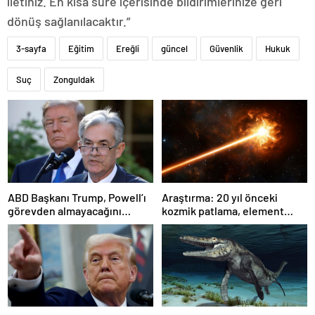
iletiniz. En kısa süre içerisinde bildirimlerinize geri
dönüş sağlanılacaktır.”
3-sayfa
Eğitim
Ereğli
güncel
Güvenlik
Hukuk
Suç
Zonguldak
ABD Başkanı Trump, Powell’ı
Araştırma: 20 yıl önceki
görevden almayacağını
kozmik patlama, element
söyledi
oluşumunda önemli rol
oynuyor