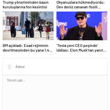
Trump yönetiminden basın
Okyanuslara hükmediyordu:
kuruluşlarına fon kesintisi
Dev deniz canavarı fosili
bulundu
BM açıkladı: Esad rejiminin
‘Tesla yeni CEO peşinde’
devrilmesinden bu yana 1,4
iddiası: Elon Musk’tan yanıt
milyondan fazla Suriyeli
geldi!
ülkelerine döndü