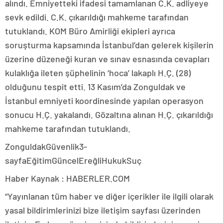
alındı. Emniyetteki ifadesi tamamlanan C.K. adliyeye
sevk edildi. C.K. çıkarıldığı mahkeme tarafından
tutuklandı. KOM Büro Amirliği ekipleri ayrıca
soruşturma kapsamında İstanbul’dan gelerek kişilerin
üzerine düzeneği kuran ve sınav esnasında cevapları
kulaklığa ileten şüphelinin ‘hoca’ lakaplı H.Ç. (28)
olduğunu tespit etti. 13 Kasım’da Zonguldak ve
İstanbul emniyeti koordinesinde yapılan operasyon
sonucu H.Ç. yakalandı. Gözaltına alınan H.Ç. çıkarıldığı
mahkeme tarafından tutuklandı.
ZonguldakGüvenlik3-
sayfaEğitimGüncelEreğliHukukSuç
Haber Kaynak : HABERLER.COM
“Yayınlanan tüm haber ve diğer içerikler ile ilgili olarak
yasal bildirimlerinizi bize iletişim sayfası üzerinden