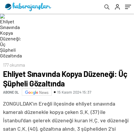
177 okunma
Ehliyet Sınavında Kopya Düzeneği: Üç
Şüpheli Gözaltında
15 Kasım 2024 15:37
ABONE OL
News
ZONGULDAK’ın Ereğli ilçesinde ehliyet sınavında
kameralı düzenekle kopya çeken S.K. (37) ile
İstanbul’dan gelerek düzeneği kuran H.Ç. ve düzeneği
satan C.K. (40), gözaltına alındı. 3 şüpheliden 2’si