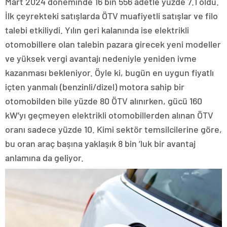
Mart 2024 döneminde 16 bin 556 adetle yüzde 7.1 oldu.
İlk çeyrekteki satışlarda ÖTV muafiyetli satışlar ve filo
talebi etkiliydi. Yılın geri kalanında ise elektrikli
otomobillere olan talebin pazara girecek yeni modeller
ve yüksek vergi avantajı nedeniyle yeniden ivme
kazanması bekleniyor. Öyle ki, bugün en uygun fiyatlı
içten yanmalı (benzinli/dizel) motora sahip bir
otomobilden bile yüzde 80 ÖTV alınırken, gücü 160
kW’yı geçmeyen elektrikli otomobillerden alınan ÖTV
oranı sadece yüzde 10. Kimi sektör temsilcilerine göre,
bu oran araç başına yaklaşık 8 bin ’luk bir avantaj
anlamına da geliyor.