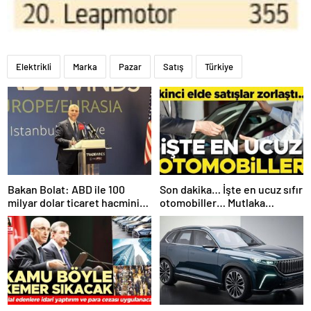
Elektrikli
Marka
Pazar
Satış
Türkiye
Bakan Bolat: ABD ile 100
Son dakika… İşte en ucuz sıfır
milyar dolar ticaret hacmini
otomobiller… Mutlaka
gerçekleştirebiliriz
pazarlık edin