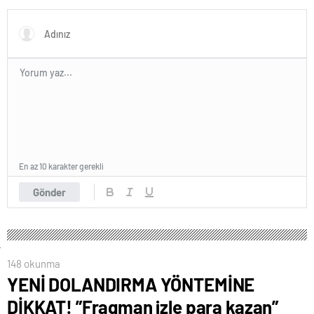
En az 10 karakter gerekli
Gönder
148 okunma
YENİ DOLANDIRMA YÖNTEMİNE
DİKKAT! ”Fragman izle para kazan”