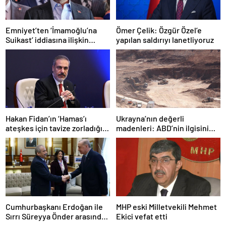
Emniyet’ten ‘İmamoğlu’na
Ömer Çelik: Özgür Özel’e
Suikast’ iddiasına ilişkin
yapılan saldırıyı lanetliyoruz
açıklama
Hakan Fidan’ın ‘Hamas’ı
Ukrayna’nın değerli
ateşkes için tavize zorladığı’
madenleri: ABD’nin ilgisini
iddiasına yalanlama
çeken kritik kaynaklar
Cumhurbaşkanı Erdoğan ile
MHP eski Milletvekili Mehmet
Sırrı Süreyya Önder arasında
Ekici vefat etti
3 çocuk diyaloğu