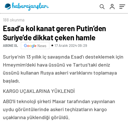
188 okunma
Esad’a kol kanat geren Putin’den
Suriye’de dikkat çeken hamle
17 Aralık 2024 09:29
ABONE OL
News
Suriye’nin 13 yıllık iç savaşında Esad’ı desteklemek için
Hmeymim’deki hava üssünü ve Tartus’taki deniz
üssünü kullanan Rusya askeri varlıklarını toplamaya
başladı.
KARGO UÇAKLARINA YÜKLENDİ
ABD’li teknoloji şirketi Maxar tarafından yayınlanan
uydu görüntülerinde askeri teçhizatların kargo
uçaklarına yüklendiği görüldü.