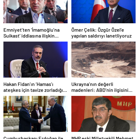
Emniyet’ten ‘İmamoğlu’na
Ömer Çelik: Özgür Özel’e
Suikast’ iddiasına ilişkin
yapılan saldırıyı lanetliyoruz
açıklama
Hakan Fidan’ın ‘Hamas’ı
Ukrayna’nın değerli
ateşkes için tavize zorladığı’
madenleri: ABD’nin ilgisini
iddiasına yalanlama
çeken kritik kaynaklar
Cumhurbaşkanı Erdoğan ile
MHP eski Milletvekili Mehmet