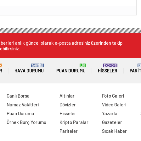
berleri anlık güncel olarak e-posta adresiniz üzerinden takip
ebilirsiniz.
K
TAHMİNİ
LİG
EKONOMİ
E
R
HAVA DURUMU
PUAN DURUMU
HISSELER
PARI
Canlı Borsa
Altınlar
Foto Galeri
Namaz Vakitleri
Dövizler
Video Galeri
Puan Durumu
Hisseler
Yazarlar
Örnek Burç Yorumu
Kripto Paralar
Gazeteler
Pariteler
Sıcak Haber