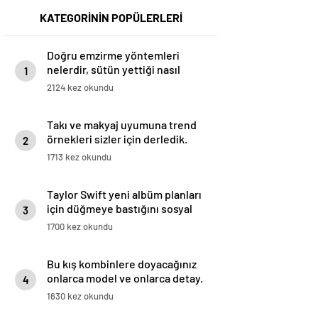
KATEGORİNİN POPÜLERLERİ
Doğru emzirme yöntemleri
nelerdir, sütün yettiği nasıl
1
anlaşılır?
2124 kez okundu
Takı ve makyaj uyumuna trend
örnekleri sizler için derledik.
2
1713 kez okundu
Taylor Swift yeni albüm planları
için düğmeye bastığını sosyal
3
medyadan duyurdu!
1700 kez okundu
Bu kış kombinlere doyacağınız
onlarca model ve onlarca detay.
4
1630 kez okundu