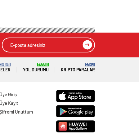
KONOMİ
TRAFİK
CANLI
TELER
YOL DURUMU
KRIPTO PARALAR
Üye Giriş
Üye Kayıt
Şifremi Unuttum