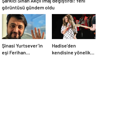
Şarkıcı Sinan Akçıl imaj değiştirdi! Yeni
görüntüsü gündem oldu
Şinasi Yurtsever’in
Hadise’den
eşi Ferihan
kendisine yönelik
Yurtsever günler
eleştirilere sert
sonra paylaşım
yanıt
yaptı