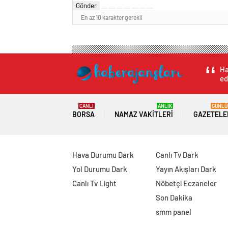
Gönder
En az 10 karakter gerekli
Ha
ed
CANLI
ANLIK
GÜNLÜ
BORSA
NAMAZ VAKITLERI
GAZETELE
Hava Durumu Dark
Canlı Tv Dark
Yol Durumu Dark
Yayın Akışları Dark
Canlı Tv Light
Nöbetçi Eczaneler
Son Dakika
smm panel