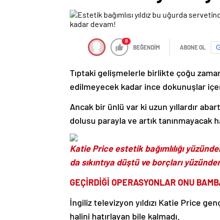
0
BEĞENDİM
ABONE OL
Tıptaki gelişmelerle birlikte çoğu zaman
edilmeyecek kadar ince dokunuşlar içer
Ancak bir ünlü var ki uzun yıllardır abar
dolusu parayla ve artık tanınmayacak ha
Katie Price estetik bağımlılığı yüzün
da sıkıntıya düştü ve borçları yüzünd
GEÇİRDİĞİ OPERASYONLAR ONU BAMBA
İngiliz televizyon yıldızı Katie Price ge
halini hatırlayan bile kalmadı.