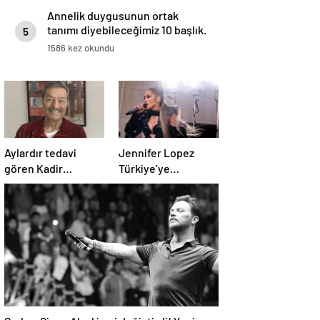
Annelik duygusunun ortak
tanımı diyebileceğimiz 10 başlık.
5
1586 kez okundu
Aylardır tedavi
Jennifer Lopez
gören Kadir
Türkiye’ye
İnanır’ın son hali
gelmeden konser
ortaya çıktı
biletlerine zam
geldi