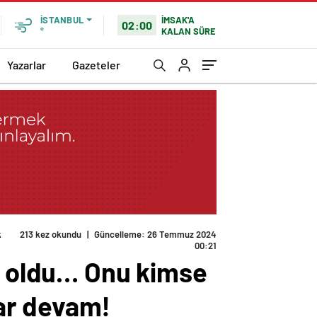
İMSAK'A
İSTANBUL
02:00
KALAN SÜRE
°
Yazarlar
Gazeteler
k
213 kez okundu
|
Güncelleme: 26 Temmuz 2024
00:21
en oldu… Onu kimse
ar devam!