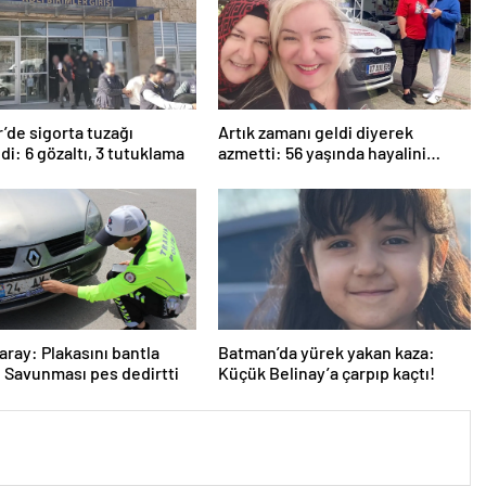
r’de sigorta tuzağı
Artık zamanı geldi diyerek
di: 6 gözaltı, 3 tutuklama
azmetti: 56 yaşında hayalini
kurduğu ehliyete kavuştu
aray: Plakasını bantla
Batman’da yürek yakan kaza:
! Savunması pes dedirtti
Küçük Belinay’a çarpıp kaçtı!