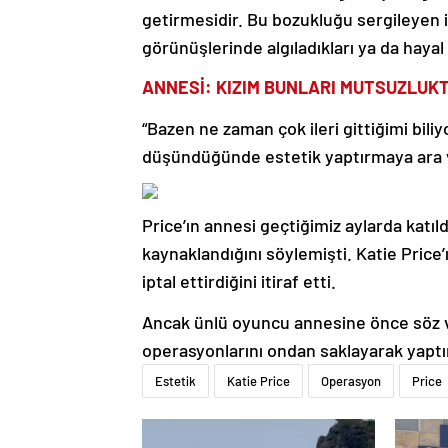
getirmesidir. Bu bozukluğu sergileyen in
görünüşlerinde algıladıkları ya da hayal e
ANNESİ: KIZIM BUNLARI MUTSUZLUK
“Bazen ne zaman çok ileri gittiğimi bil
düşündüğünde estetik yaptırmaya ara ve
Price’ın annesi geçtiğimiz aylarda katıl
kaynaklandığını söylemişti. Katie Price
iptal ettirdiğini itiraf etti.
Ancak ünlü oyuncu annesine önce söz 
operasyonlarını ondan saklayarak yap
Estetik
Katie Price
Operasyon
Price