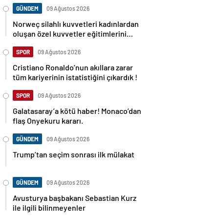
GÜNDEM
09 Ağustos 2026
Norweç silahlı kuvvetleri kadınlardan
oluşan özel kuvvetler eğitimlerini
başlattı.
SPOR
09 Ağustos 2026
Cristiano Ronaldo’nun akıllara zarar
tüm kariyerinin istatistiğini çıkardık !
SPOR
09 Ağustos 2026
Galatasaray’a kötü haber! Monaco’dan
flaş Onyekuru kararı.
GÜNDEM
09 Ağustos 2026
Trump’tan seçim sonrası ilk mülakat
GÜNDEM
09 Ağustos 2026
Avusturya başbakanı Sebastian Kurz
ile ilgili bilinmeyenler