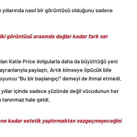
ik yıllarında nasıl bir görüntüsü olduğunu sadece
mdiki görüntüsü arasında dağlar kadar fark var
anılan Katie Price dolgularla daha da büyüttüğü yeni
yranlarıyla paylaştı. Artık kimseye öpücük bile
oyuncu “Bu bir başlangıç!” demeyi de ihmal etmedi.
e yıllar içinde sadece yüzünde değil vücudunun her
a tanınmaz hale geldi.
yene kadar estetik yaptırmaktan vazgeçmeyeceğini