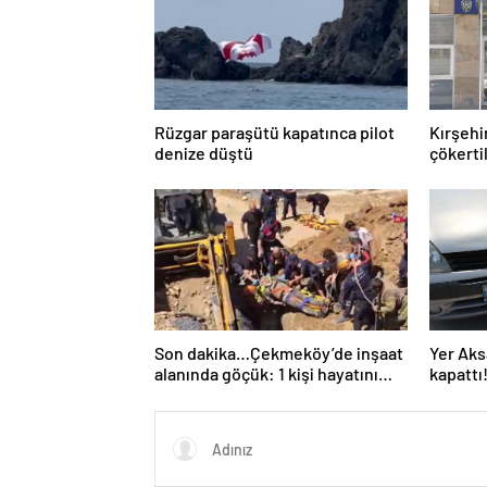
Rüzgar paraşütü kapatınca pilot
Kırşehi
denize düştü
çökertil
Son dakika…Çekmeköy’de inşaat
Yer Aks
alanında göçük: 1 kişi hayatını
kapattı
kaybetti