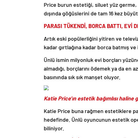
Price burun estetiği, siluet yüz germe,
dışında göğüslerini de tam 16 kez büyüt
PARASI TÜKENDİ, BORCA BATTI, EVİ 
Artık eski popülerliğini yitiren ve telev
kadar gırtlağına kadar borca batmış ve
Ünlü ismin milyonluk evi borçları yüzün
almadığı, borçlarını ödemek ya da en a
basınında sık sık manşet oluyor.
Katie Price’ın estetik bağımlısı halin
Katie Price buna rağmen estetiklere p
hedefinde. Ünlü oyuncunun estetik oper
biliniyor.