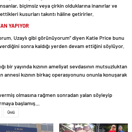
sanlar, biçimsiz veya çirkin olduklarına inanırlar ve
ttikleri kusurları takıntı hâline getirirler.
TAN YAPIYOR
iyorum. Uzaylı gibi görünüyorum” diyen Katie Price bunu
rdiğini sonra kaldığı yerden devam ettiğini söylüyor.
dığı bir yayında kızının ameliyat sevdasının mutsuzluktan
’ın annesi kızının birkaç operasyonunu onunla konuşarak
vermiş olmasına rağmen sonradan yalan söyleyip
tırmaya başlamış…
Ünlü