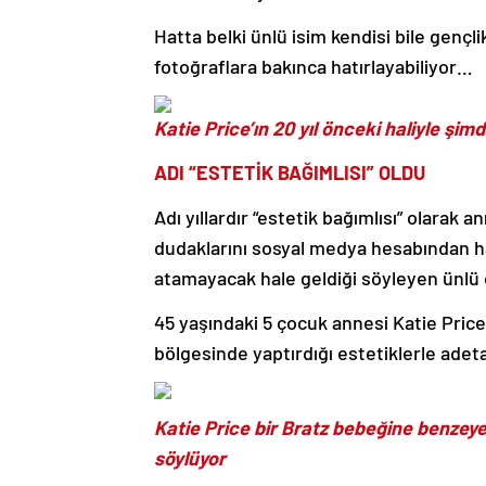
Hatta belki ünlü isim kendisi bile gençl
fotoğraflara bakınca hatırlayabiliyor…
Katie Price’ın 20 yıl önceki haliyle şi
ADI “ESTETİK BAĞIMLISI” OLDU
Adı yıllardır “estetik bağımlısı” olarak 
dudaklarını sosyal medya hesabından ha
atamayacak hale geldiği söyleyen ünlü 
45 yaşındaki 5 çocuk annesi Katie Pric
bölgesinde yaptırdığı estetiklerle adet
Katie Price bir Bratz bebeğine benze
söylüyor