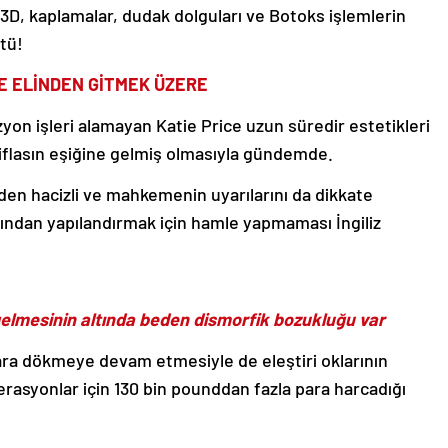
 3D, kaplamalar, dudak dolguları ve Botoks işlemlerin
tü!
DE ELİNDEN GİTMEK ÜZERE
izyon işleri alamayan Katie Price uzun süredir estetikleri
 iflasın eşiğine gelmiş olmasıyla gündemde.
den hacizli ve mahkemenin uyarılarını da dikkate
zından yapılandırmak için hamle yapmaması İngiliz
e gelmesinin altında beden dismorfik bozukluğu var
ara dökmeye devam etmesiyle de eleştiri oklarının
asyonlar için 130 bin pounddan fazla para harcadığı