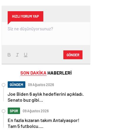
HIZLI YORUM YAP
GÖNDER
SON DAKİKA
HABERLERİ
GÜNDEM
09 Ağustos 2026
Joe Biden 6 aylık hedeflerini açıkladı.
Senato buz gibi…
SPOR
09 Ağustos 2026
En fazla kızaran takım Antalyaspor!
Tam 5 futbolcu….