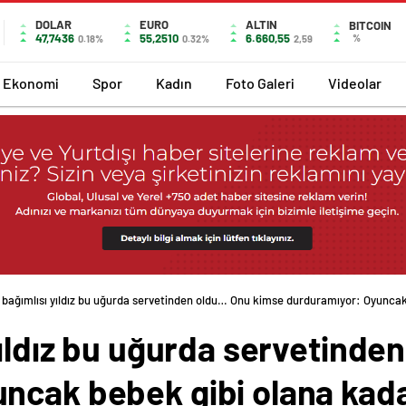
DOLAR
EURO
ALTIN
BITCOIN
47,7436
55,2510
6.660,55
%
0.18%
0.32%
2,59
Ekonomi
Spor
Kadın
Foto Galeri
Videolar
 bağımlısı yıldız bu uğurda servetinden oldu… Onu kimse durduramıyor: Oyunca
yıldız bu uğurda servetind
ncak bebek gibi olana kad