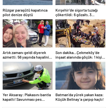
Rüzgar paraşütü kapatınca
Kırşehir’de sigorta tuzağı
pilot denize düştü
çökertildi: 6 gözaltı, 3
tutuklama
Artık zamanı geldi diyerek
Son dakika…Çekmeköy’de
azmetti: 56 yaşında hayalini
inşaat alanında göçük: 1 kişi
kurduğu ehliyete kavuştu
hayatını kaybetti
Yer Aksaray: Plakasını bantla
Batman’da yürek yakan kaza:
kapattı! Savunması pes
Küçük Belinay’a çarpıp kaçtı!
dedirtti