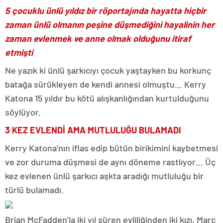
5 çocuklu ünlü yıldız bir röportajında hayatta hiçbir
zaman ünlü olmanın peşine düşmediğini hayalinin her
zaman evlenmek ve anne olmak olduğunu itiraf
etmişti
Ne yazık ki ünlü şarkıcıyı çocuk yaştayken bu korkunç
batağa sürükleyen de kendi annesi olmuştu… Kerry
Katona 15 yıldır bu kötü alışkanlığından kurtulduğunu
söylüyor.
3 KEZ EVLENDİ AMA MUTLULUĞU BULAMADI
Kerry Katona’nın iflas edip bütün birikimini kaybetmesi
ve zor duruma düşmesi de aynı döneme rastlıyor… Üç
kez evlenen ünlü şarkıcı aşkta aradığı mutluluğu bir
türlü bulamadı.
Brian McFadden’la iki yıl süren evliliğinden iki kızı, Marc