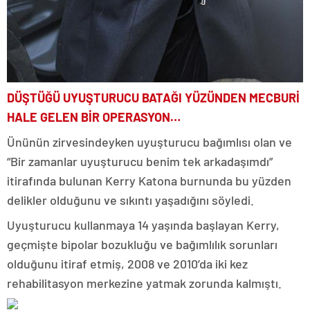
DÜŞTÜĞÜ UYUŞTURUCU BATAĞI YÜZÜNDEN MECBURİ
HALE GELEN BİR OPERASYON…
Ününün zirvesindeyken uyuşturucu bağımlısı olan ve
“Bir zamanlar uyuşturucu benim tek arkadaşımdı”
itirafında bulunan Kerry Katona burnunda bu yüzden
delikler olduğunu ve sıkıntı yaşadığını söyledi.
Uyuşturucu kullanmaya 14 yaşında başlayan Kerry,
geçmişte bipolar bozukluğu ve bağımlılık sorunları
olduğunu itiraf etmiş, 2008 ve 2010’da iki kez
rehabilitasyon merkezine yatmak zorunda kalmıştı.