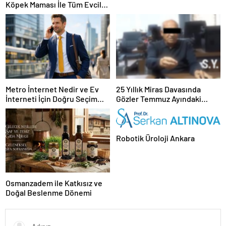
Köpek Maması İle Tüm Evcil
Hayvan Ürünleri
Metro İnternet Nedir ve Ev
25 Yıllık Miras Davasında
İnterneti İçin Doğru Seçim
Gözler Temmuz Ayındaki
Nasıl Yapılır
Karar Duruşmasına Çevrildi
Robotik Üroloji Ankara
Osmanzadem ile Katkısız ve
Doğal Beslenme Dönemi