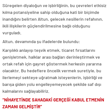
Süregelen diyaloğun ve işbirliğinin, bu çevreleri etkisiz
kılma potansiyeline sahip olduğuna kati bir biçimde
inandığını belirten Altun, gelecek nesillerin refahının,
ikili ilişkilerin güçlendirilmesine bağlı olduğunu
vurguladı.
Altun, devamında şu ifadelerde bulundu:
Karşılıklı anlayışı teşvik etmek, ticaret fırsatlarını
genişletmek, halklar arası bağları derinleştirmek ve
ortak refah için gayret göstermek herkesin yararına
olacaktır. Bu hedeflere öncelik vermek suretiyle, bu
ilerlemeyi sekteye uğratmak isteyenlerin, işbirliği ve
barışa giden yolu engelleyemeyecek şekilde saf dışı
kalmalarını sağlayabiliriz.
“NİHAYETİNDE SAHADAKİ GERÇEĞİ KABUL ETMENİN
ZAMANI GELMİŞTİR”