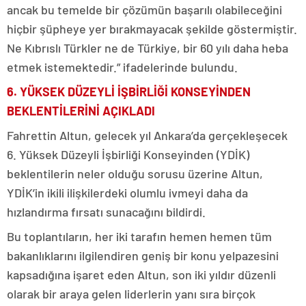
ancak bu temelde bir çözümün başarılı olabileceğini
hiçbir şüpheye yer bırakmayacak şekilde göstermiştir.
Ne Kıbrıslı Türkler ne de Türkiye, bir 60 yılı daha heba
etmek istemektedir.” ifadelerinde bulundu.
6. YÜKSEK DÜZEYLİ İŞBİRLİĞİ KONSEYİNDEN
BEKLENTİLERİNİ AÇIKLADI
Fahrettin Altun, gelecek yıl Ankara’da gerçekleşecek
6. Yüksek Düzeyli İşbirliği Konseyinden (YDİK)
beklentilerin neler olduğu sorusu üzerine Altun,
YDİK’in ikili ilişkilerdeki olumlu ivmeyi daha da
hızlandırma fırsatı sunacağını bildirdi.
Bu toplantıların, her iki tarafın hemen hemen tüm
bakanlıklarını ilgilendiren geniş bir konu yelpazesini
kapsadığına işaret eden Altun, son iki yıldır düzenli
olarak bir araya gelen liderlerin yanı sıra birçok