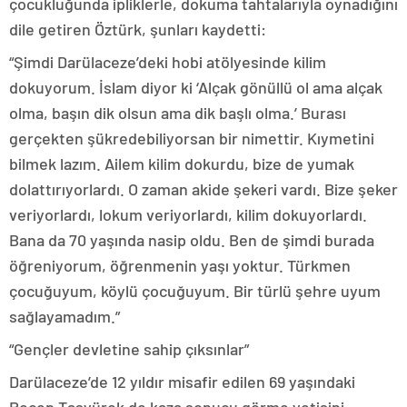
çocukluğunda ipliklerle, dokuma tahtalarıyla oynadığını
dile getiren Öztürk, şunları kaydetti:
“Şimdi Darülaceze’deki hobi atölyesinde kilim
dokuyorum. İslam diyor ki ‘Alçak gönüllü ol ama alçak
olma, başın dik olsun ama dik başlı olma.’ Burası
gerçekten şükredebiliyorsan bir nimettir. Kıymetini
bilmek lazım. Ailem kilim dokurdu, bize de yumak
dolattırıyorlardı. O zaman akide şekeri vardı. Bize şeker
veriyorlardı, lokum veriyorlardı, kilim dokuyorlardı.
Bana da 70 yaşında nasip oldu. Ben de şimdi burada
öğreniyorum, öğrenmenin yaşı yoktur. Türkmen
çocuğuyum, köylü çocuğuyum. Bir türlü şehre uyum
sağlayamadım.”
“Gençler devletine sahip çıksınlar”
Darülaceze’de 12 yıldır misafir edilen 69 yaşındaki