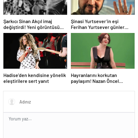
Şarkıcı Sinan Akçıl imaj
Şinasi Yurtsever’in eşi
değiştirdi! Yeni görüntüsü
Ferihan Yurtsever günler
gündem oldu
sonra paylaşım yaptı
Hadise’den kendisine yönelik
Hayranlarını korkutan
eleştirilere sert yanıt
paylaşım! Nazan Öncel
hastaneye kaldırıldı