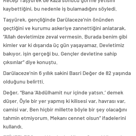
Recep Taşyürek de kaza sonucu görme yetisini
kaybettiğini, bu nedenle iş bulamadığını söyledi.
Taşyürek, gençliğinde Darülaceze’nin önünden
geçtiğini ve kurumu askeriye zannettiğini anlatarak,
“Allah devletimize zeval vermesin. Burada benim gibi
kimler var ki dışarıda üç gün yaşayamaz. Devletimiz
bakıyor, işin gerçeği bu. Gençler devletine sahip
çıksınlar” diye konuştu.
Darülaceze’nin 6 yıllık sakini Basri Değer de 82 yaşında
olduğunu belirtti.
Değer, “Bana ‘Abdülhamit nur içinde yatsın.’ demek
düşer. Öyle bir yer yapmış ki kilisesi var, havrası var,
camisi var. Ben hiçbir millette böyle bir şey olacağını
tahmin etmiyorum. Mekanı cennet olsun” ifadelerini
kullandı.