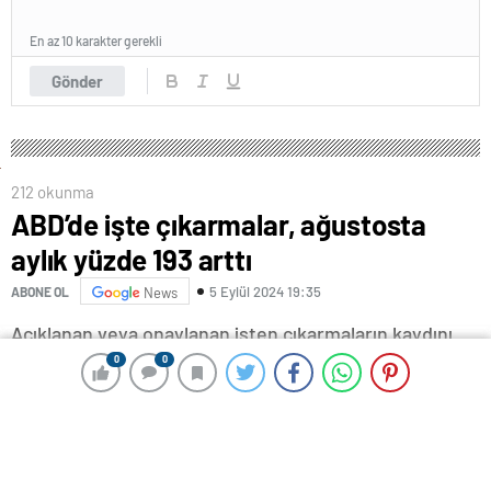
En az 10 karakter gerekli
Gönder
212 okunma
ABD’de işte çıkarmalar, ağustosta
aylık yüzde 193 arttı
5 Eylül 2024 19:35
ABONE OL
News
Açıklanan veya onaylanan işten çıkarmaların kaydını
tutan danışmanlık şirketi Challenger, Gray &
0
0
0
0
Christmas, ağustos ayına ilişkin raporunu yayınladı.
Buna göre, ABD merkezli işverenlerin duyurduğu işten
çıkarma sayısı ağustosta bir önceki aya kıyasla yüzde