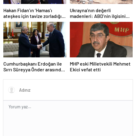
Hakan Fidan’ın ‘Hamas’ı
Ukrayna’nın değerli
ateşkes için tavize zorladığı’
madenleri: ABD’nin ilgisini
iddiasına yalanlama
çeken kritik kaynaklar
Cumhurbaşkanı Erdoğan ile
MHP eski Milletvekili Mehmet
Sırrı Süreyya Önder arasında
Ekici vefat etti
3 çocuk diyaloğu