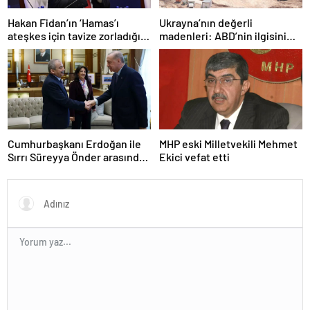
Hakan Fidan’ın ‘Hamas’ı
Ukrayna’nın değerli
ateşkes için tavize zorladığı’
madenleri: ABD’nin ilgisini
iddiasına yalanlama
çeken kritik kaynaklar
Cumhurbaşkanı Erdoğan ile
MHP eski Milletvekili Mehmet
Sırrı Süreyya Önder arasında
Ekici vefat etti
3 çocuk diyaloğu