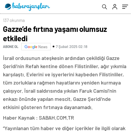
137 okunma
Gazze’de fırtına yaşamı olumsuz
etkiledi
7 Şubat 2025 02:18
ABONE OL
News
İsrail ordusunun ateşkesin ardından çekildiği Gazze
Şeridi’nin Refah kentine dönen Filistinliler, ağır yıkımla
karşılaştı. Evlerini ve işyerlerini kaybeden Filistinliler,
tüm zorluklara rağmen hayatlarını yeniden kurmaya
çalışıyor. İsrail saldırısında yıkılan Faruk Camisi’nin
enkazı önünde yapılan mescit, Gazze Şeridi’nde
etkisini gösteren fırtınaya dayanamadı.
Haber Kaynak : SABAH.COM.TR
“Yayınlanan tüm haber ve diğer içerikler ile ilgili olarak