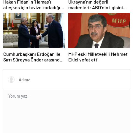
Hakan Fidan’ın ‘Hamas’ı
Ukrayna’nın değerli
ateşkes için tavize zorladığı’
madenleri: ABD’nin ilgisini
iddiasına yalanlama
çeken kritik kaynaklar
Cumhurbaşkanı Erdoğan ile
MHP eski Milletvekili Mehmet
Sırrı Süreyya Önder arasında
Ekici vefat etti
3 çocuk diyaloğu