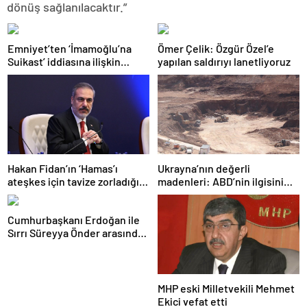
dönüş sağlanılacaktır.”
Emniyet’ten ‘İmamoğlu’na
Ömer Çelik: Özgür Özel’e
Suikast’ iddiasına ilişkin
yapılan saldırıyı lanetliyoruz
açıklama
Hakan Fidan’ın ‘Hamas’ı
Ukrayna’nın değerli
ateşkes için tavize zorladığı’
madenleri: ABD’nin ilgisini
iddiasına yalanlama
çeken kritik kaynaklar
Cumhurbaşkanı Erdoğan ile
Sırrı Süreyya Önder arasında
3 çocuk diyaloğu
MHP eski Milletvekili Mehmet
Ekici vefat etti