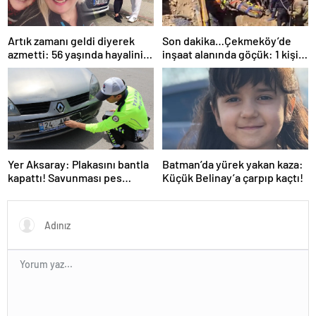
Artık zamanı geldi diyerek
Son dakika…Çekmeköy’de
azmetti: 56 yaşında hayalini
inşaat alanında göçük: 1 kişi
kurduğu ehliyete kavuştu
hayatını kaybetti
Yer Aksaray: Plakasını bantla
Batman’da yürek yakan kaza:
kapattı! Savunması pes
Küçük Belinay’a çarpıp kaçtı!
dedirtti