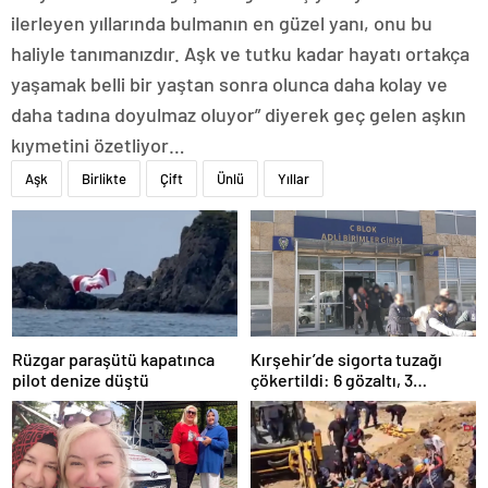
ilerleyen yıllarında bulmanın en güzel yanı, onu bu
haliyle tanımanızdır. Aşk ve tutku kadar hayatı ortakça
yaşamak belli bir yaştan sonra olunca daha kolay ve
daha tadına doyulmaz oluyor” diyerek geç gelen aşkın
kıymetini özetliyor…
Aşk
Birlikte
Çift
Ünlü
Yıllar
Rüzgar paraşütü kapatınca
Kırşehir’de sigorta tuzağı
pilot denize düştü
çökertildi: 6 gözaltı, 3
tutuklama