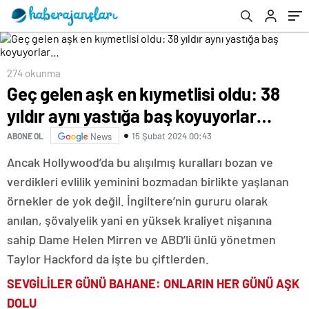
274 okunma
Geç gelen aşk en kıymetlisi oldu: 38
yıldır aynı yastığa baş koyuyorlar…
15 Şubat 2024 00:43
ABONE OL
News
Ancak Hollywood’da bu alışılmış kuralları bozan ve
verdikleri evlilik yeminini bozmadan birlikte yaşlanan
örnekler de yok değil. İngiltere’nin gururu olarak
anılan, şövalyelik yani en yüksek kraliyet nişanına
sahip Dame Helen Mirren ve ABD’li ünlü yönetmen
Taylor Hackford da işte bu çiftlerden.
SEVGİLİLER GÜNÜ BAHANE: ONLARIN HER GÜNÜ AŞK
DOLU