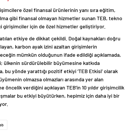
rişimcilere özel finansal ürünlerinin yanı sıra eğitim,
ılma gibi finansal olmayan hizmetler sunan TEB, tekno
i girişimciler için de özel hizmetler geliştiriyor.
atılan etkiye de dikkat çekildi. Doğal kaynakları doğru
ayan, karbon ayak izini azaltan girişimlerin
geleceğin mümkün olduğunun ifade edildiği açıklamada,
ği; ülkenin sürdürülebilir büyümesine katkıda
 bu yönde yarattığı pozitif etkiyi ‘TEB Etkisi’ olarak
büyümenin olmazsa olmazları arasında yer alan
ne öncelik verdiğini açıklayan TEB’in 10 yıldır girişimcilik
ışmalar bu etkiyi büyütürken, hepimiz için daha iyi bir
yor.
eb