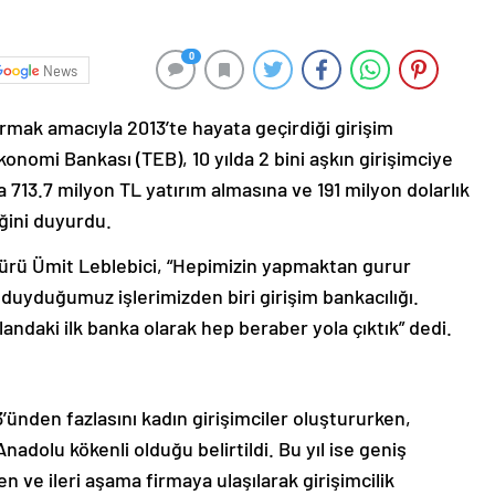
0
News
ırmak amacıyla 2013’te hayata geçirdiği girişim
konomi Bankası (TEB), 10 yılda 2 bini aşkın girişimciye
a 713.7 milyon TL yatırım almasına ve 191 milyon dolarlık
iğini duyurdu.
rü Ümit Leblebici, “Hepimizin yapmaktan gurur
 duyduğumuz işlerimizden biri girişim bankacılığı.
andaki ilk banka olarak hep beraber yola çıktık” dedi.
’ünden fazlasını kadın girişimciler oluştururken,
nadolu kökenli olduğu belirtildi. Bu yıl ise geniş
 ve ileri aşama firmaya ulaşılarak girişimcilik