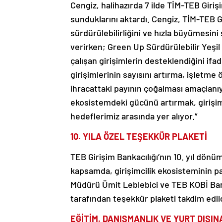
Cengiz, halihazırda 7 ilde TİM-TEB Giriş
sunduklarını aktardı. Cengiz, TİM-TEB Gi
sürdürülebilirliğini ve hızla büyümesini 
verirken; Green Up Sürdürülebilir Yeşi
çalışan girişimlerin desteklendiğini ifad
girişimlerinin sayısını artırma, işletme
ihracattaki payının çoğalması amaçlanıyo
ekosistemdeki gücünü artırmak, girişimc
hedeflerimiz arasında yer alıyor.”
10. YILA ÖZEL TEŞEKKÜR PLAKETİ
TEB Girişim Bankacılığı’nın 10. yıl dön
kapsamda, girişimcilik ekosisteminin p
Müdürü Ümit Leblebici ve TEB KOBİ Ban
tarafından teşekkür plaketi takdim edild
EĞİTİM, DANIŞMANLIK VE YURT DIŞIN