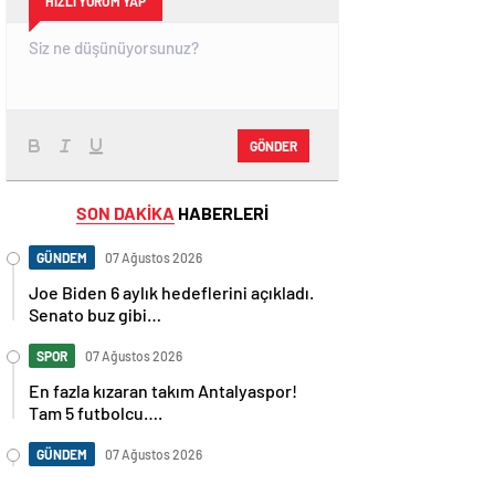
HIZLI YORUM YAP
GÖNDER
SON DAKİKA
HABERLERİ
GÜNDEM
07 Ağustos 2026
Joe Biden 6 aylık hedeflerini açıkladı.
Senato buz gibi…
SPOR
07 Ağustos 2026
En fazla kızaran takım Antalyaspor!
Tam 5 futbolcu….
GÜNDEM
07 Ağustos 2026
Norweç silahlı kuvvetleri kadınlardan