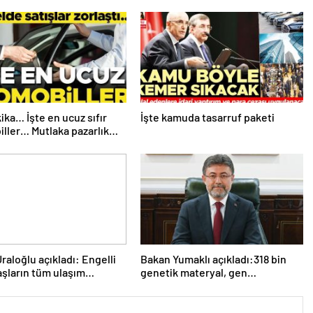
ika… İşte en ucuz sıfır
İşte kamuda tasarruf paketi
ller… Mutlaka pazarlık
raloğlu açıkladı: Engelli
Bakan Yumaklı açıkladı:318 bin
şların tüm ulaşım
genetik materyal, gen
arını karşılayacağız
bankalarımızda koruma altında