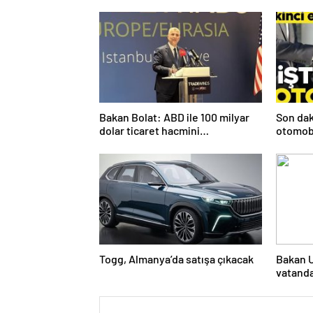
Bakan Bolat: ABD ile 100 milyar
Son dak
dolar ticaret hacmini
otomobi
gerçekleştirebiliriz
edin
Togg, Almanya’da satışa çıkacak
Bakan U
vatanda
ihtiyaçl