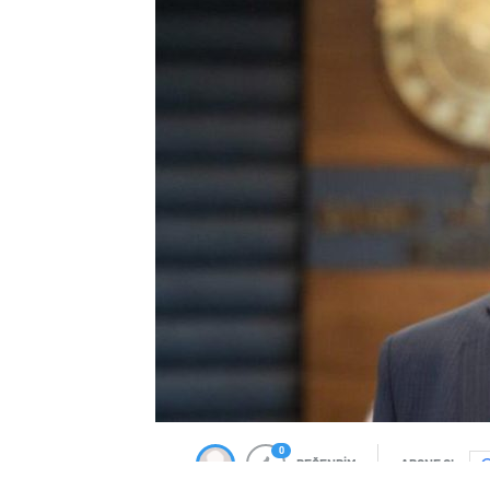
0
BEĞENDİM
ABONE OL