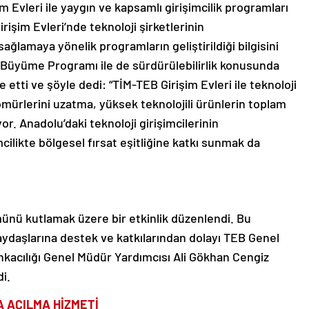
im Evleri ile yaygın ve kapsamlı girişimcilik programları
rişim Evleri’nde teknoloji şirketlerinin
sağlamaya yönelik programların geliştirildiği bilgisini
l Büyüme Programı ile de sürdürülebilirlik konusunda
e etti ve şöyle dedi: “TİM-TEB Girişim Evleri ile teknoloji
 ömürlerini uzatma, yüksek teknolojili ürünlerin toplam
r. Anadolu’daki teknoloji girişimcilerinin
ilikte bölgesel fırsat eşitliğine katkı sunmak da
ümünü kutlamak üzere bir etkinlik düzenlendi. Bu
aydaşlarına destek ve katkılarından dolayı TEB Genel
kacılığı Genel Müdür Yardımcısı Ali Gökhan Cengiz
i.
A AÇILMA HİZMETİ