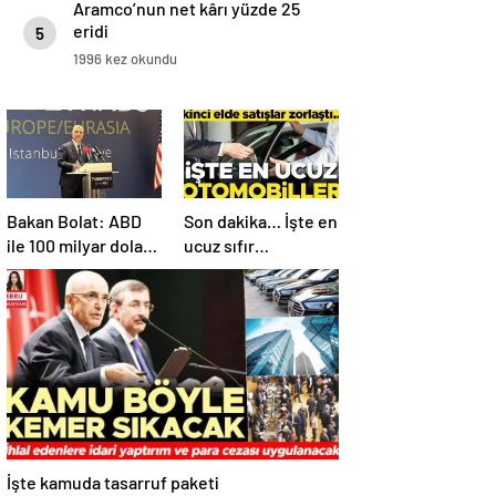
Aramco’nun net kârı yüzde 25
eridi
5
1996 kez okundu
Bakan Bolat: ABD
Son dakika… İşte en
ile 100 milyar dolar
ucuz sıfır
ticaret hacmini
otomobiller…
gerçekleştirebiliriz
Mutlaka pazarlık
edin
İşte kamuda tasarruf paketi