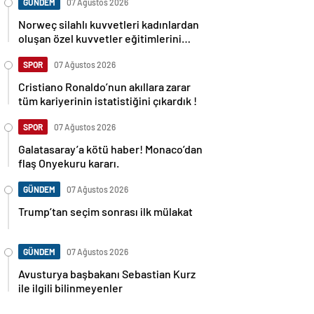
GÜNDEM
07 Ağustos 2026
Norweç silahlı kuvvetleri kadınlardan
oluşan özel kuvvetler eğitimlerini
başlattı.
SPOR
07 Ağustos 2026
Cristiano Ronaldo’nun akıllara zarar
tüm kariyerinin istatistiğini çıkardık !
SPOR
07 Ağustos 2026
Galatasaray’a kötü haber! Monaco’dan
flaş Onyekuru kararı.
GÜNDEM
07 Ağustos 2026
Trump’tan seçim sonrası ilk mülakat
GÜNDEM
07 Ağustos 2026
Avusturya başbakanı Sebastian Kurz
ile ilgili bilinmeyenler