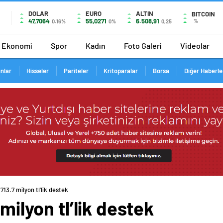
DOLAR
EURO
ALTIN
BITCOIN
47,7064
55,0271
6.508,91
%
0.16%
0%
0,25
Ekonomi
Spor
Kadın
Foto Galeri
Videolar
ınlar
Hisseler
Pariteler
Kritoparalar
Borsa
Diğer Haberle
 713.7 milyon tl’lik destek
 milyon tl’lik destek