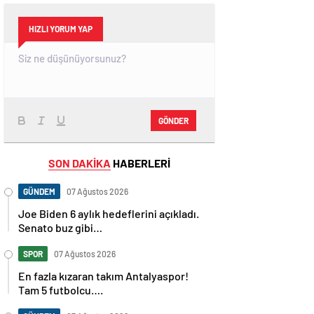
HIZLI YORUM YAP
GÖNDER
SON DAKİKA
HABERLERİ
GÜNDEM
07 Ağustos 2026
Joe Biden 6 aylık hedeflerini açıkladı.
Senato buz gibi…
SPOR
07 Ağustos 2026
En fazla kızaran takım Antalyaspor!
Tam 5 futbolcu….