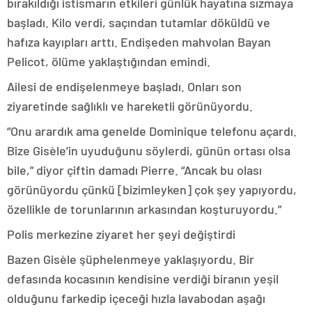
bırakıldığı istismarın etkileri günlük hayatına sızmaya
başladı. Kilo verdi, saçından tutamlar döküldü ve
hafıza kayıpları arttı. Endişeden mahvolan Bayan
Pelicot, ölüme yaklaştığından emindi.
Ailesi de endişelenmeye başladı. Onları son
ziyaretinde sağlıklı ve hareketli görünüyordu.
“Onu arardık ama genelde Dominique telefonu açardı.
Bize Gisèle’in uyuduğunu söylerdi, günün ortası olsa
bile,” diyor çiftin damadı Pierre. “Ancak bu olası
görünüyordu çünkü [bizimleyken] çok şey yapıyordu,
özellikle de torunlarının arkasından koşturuyordu.”
Polis merkezine ziyaret her şeyi değiştirdi
Bazen Gisèle şüphelenmeye yaklaşıyordu. Bir
defasında kocasının kendisine verdiği biranın yeşil
olduğunu farkedip içeceği hızla lavabodan aşağı