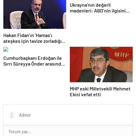
Ukrayna’nın değerli
madenleri: ABD’nin ilgisini
çeken kritik kaynaklar
Hakan Fidan’ın ‘Hamas’ı
ateşkes için tavize zorladığı’
iddiasına yalanlama
Cumhurbaşkanı Erdoğan ile
Sırrı Süreyya Önder arasında
3 çocuk diyaloğu
MHP eski Milletvekili Mehmet
Ekici vefat etti