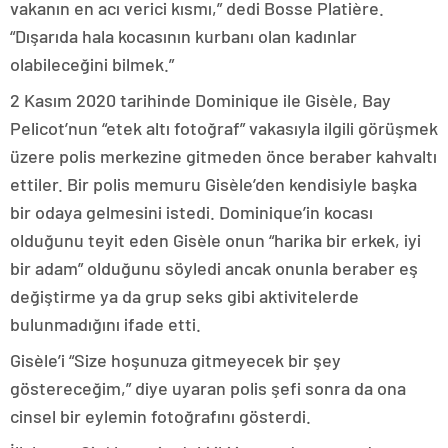
vakanın en acı verici kısmı,” dedi Bosse Platière.
“Dışarıda hala kocasının kurbanı olan kadınlar
olabileceğini bilmek.”
2 Kasım 2020 tarihinde Dominique ile Gisèle, Bay
Pelicot’nun “etek altı fotoğraf” vakasıyla ilgili görüşmek
üzere polis merkezine gitmeden önce beraber kahvaltı
ettiler. Bir polis memuru Gisèle’den kendisiyle başka
bir odaya gelmesini istedi. Dominique’in kocası
olduğunu teyit eden Gisèle onun “harika bir erkek, iyi
bir adam” olduğunu söyledi ancak onunla beraber eş
değiştirme ya da grup seks gibi aktivitelerde
bulunmadığını ifade etti.
Gisèle’i “Size hoşunuza gitmeyecek bir şey
göstereceğim,” diye uyaran polis şefi sonra da ona
cinsel bir eylemin fotoğrafını gösterdi.