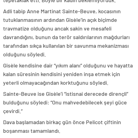
tepetaklak etti. Böyle bir kadın beklemiyorduk.”
Adli tabip Anne Martinat Sainte-Beuve, kocasının
tutuklanmasının ardından Gisèle’in açık biçimde
travmatize olduğunu ancak sakin ve mesafeli
davrandığını, bunun da terör saldırılarının mağdurları
tarafından sıkça kullanılan bir savunma mekanizması
olduğunu söyledi.
Gisèle kendisine dair “yıkım alanı” olduğunu ve hayatta
kalan süresinin kendisini yeniden inşa etmek için
yeterli olmayacağından korktuğunu söyledi.
Sainte-Beuve ise Gisèle’i “istisnai derecede dirençli”
bulduğunu söyledi: “Onu mahvedebilecek şeyi güce
çevirdi.”
Dava başlamadan birkaç gün önce Pelicot çiftinin
boşanması tamamlandı.