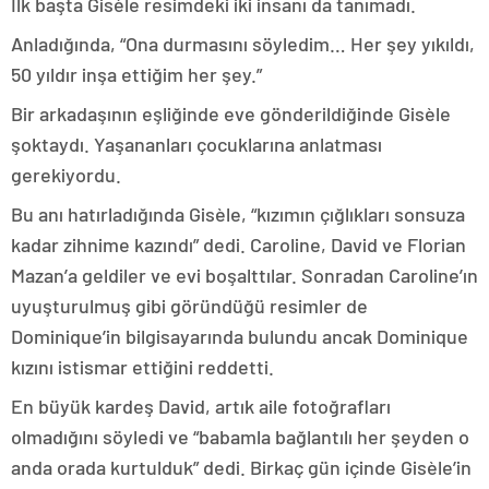
İlk başta Gisèle resimdeki iki insanı da tanımadı.
Anladığında, “Ona durmasını söyledim… Her şey yıkıldı,
50 yıldır inşa ettiğim her şey.”
Bir arkadaşının eşliğinde eve gönderildiğinde Gisèle
şoktaydı. Yaşananları çocuklarına anlatması
gerekiyordu.
Bu anı hatırladığında Gisèle, “kızımın çığlıkları sonsuza
kadar zihnime kazındı” dedi. Caroline, David ve Florian
Mazan’a geldiler ve evi boşalttılar. Sonradan Caroline’ın
uyuşturulmuş gibi göründüğü resimler de
Dominique’in bilgisayarında bulundu ancak Dominique
kızını istismar ettiğini reddetti.
En büyük kardeş David, artık aile fotoğrafları
olmadığını söyledi ve “babamla bağlantılı her şeyden o
anda orada kurtulduk” dedi. Birkaç gün içinde Gisèle’in