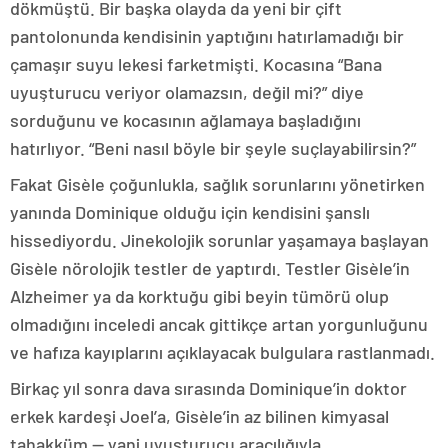
dökmüştü. Bir başka olayda da yeni bir çift
pantolonunda kendisinin yaptığını hatırlamadığı bir
çamaşır suyu lekesi farketmişti. Kocasına “Bana
uyuşturucu veriyor olamazsın, değil mi?” diye
sorduğunu ve kocasının ağlamaya başladığını
hatırlıyor. “Beni nasıl böyle bir şeyle suçlayabilirsin?”
Fakat Gisèle çoğunlukla, sağlık sorunlarını yönetirken
yanında Dominique olduğu için kendisini şanslı
hissediyordu. Jinekolojik sorunlar yaşamaya başlayan
Gisèle nörolojik testler de yaptırdı. Testler Gisèle’in
Alzheimer ya da korktuğu gibi beyin tümörü olup
olmadığını inceledi ancak gittikçe artan yorgunluğunu
ve hafıza kayıplarını açıklayacak bulgulara rastlanmadı.
Birkaç yıl sonra dava sırasında Dominique’in doktor
erkek kardeşi Joel’a, Gisèle’in az bilinen kimyasal
tahakküm — yani uyuşturucu aracılığıyla