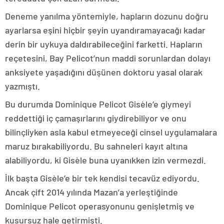
Deneme yanılma yöntemiyle, hapların dozunu doğru
ayarlarsa eşini hiçbir şeyin uyandıramayacağı kadar
derin bir uykuya daldırabileceğini farketti. Hapların
reçetesini, Bay Pelicot’nun maddi sorunlardan dolayı
anksiyete yaşadığını düşünen doktoru yasal olarak
yazmıştı.
Bu durumda Dominique Pelicot Gisèle’e giymeyi
reddettiği iç çamaşırlarını giydirebiliyor ve onu
bilinçliyken asla kabul etmeyeceği cinsel uygulamalara
maruz bırakabiliyordu. Bu sahneleri kayıt altına
alabiliyordu, ki Gisèle buna uyanıkken izin vermezdi.
İlk başta Gisèle’e bir tek kendisi tecavüz ediyordu.
Ancak çift 2014 yılında Mazan’a yerleştiğinde
Dominique Pelicot operasyonunu genişletmiş ve
kusursuz hale getirmişti.