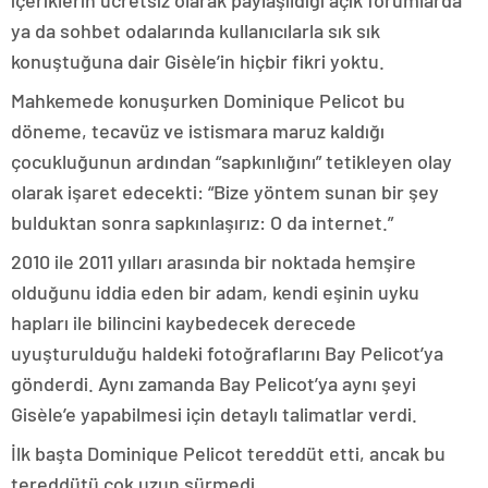
içeriklerin ücretsiz olarak paylaşıldığı açık forumlarda
ya da sohbet odalarında kullanıcılarla sık sık
konuştuğuna dair Gisèle’in hiçbir fikri yoktu.
Mahkemede konuşurken Dominique Pelicot bu
döneme, tecavüz ve istismara maruz kaldığı
çocukluğunun ardından “sapkınlığını” tetikleyen olay
olarak işaret edecekti: “Bize yöntem sunan bir şey
bulduktan sonra sapkınlaşırız: O da internet.”
2010 ile 2011 yılları arasında bir noktada hemşire
olduğunu iddia eden bir adam, kendi eşinin uyku
hapları ile bilincini kaybedecek derecede
uyuşturulduğu haldeki fotoğraflarını Bay Pelicot’ya
gönderdi. Aynı zamanda Bay Pelicot’ya aynı şeyi
Gisèle’e yapabilmesi için detaylı talimatlar verdi.
İlk başta Dominique Pelicot tereddüt etti, ancak bu
tereddütü çok uzun sürmedi.