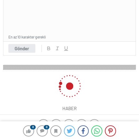
En az 10 karakter gerekli
Gönder
HABER
0
0
yangın algılama sistemleri