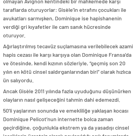
olmayan Avignon kentindeki bir mahkemede karşı
taraflarda oturuyorlar: Gisèle’in etrafını çocukları ile
avukatları sarmışken, Dominique ise hapishanenin
verdiği gri kıyafetler ile cam sanık hücresinde
oturuyor.
Ağırlaştırılmış tecavüz suçlamasına verilebilecek azami
hapis cezası ile karşı karşıya olan Dominique Fransa’da
ve ötesinde, kendi kızının sözleriyle, “geçmiş son 20
yılın en kötü cinsel saldırganlarından biri” olarak hızlıca
ün salıyordu.
Ancak Gisèle 2011 yılında fazla uyuduğunu düşünürken
olayların nasıl gelişeceğini tahmin dahi edemezdi.
50’li yaşlarının sonunda ve emekliliğe yaklaşan kocası
Dominique Pelicot’nun internette bolca zaman
geçirdiğine, çoğunlukla ekstrem ya da yasadışı cinsel